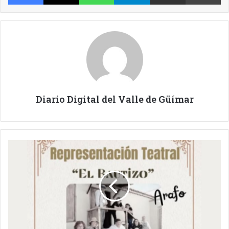
Diario Digital del Valle de Güímar
LA
OBRA
DE
TEATRO
SE
RETRASA
POR
EL