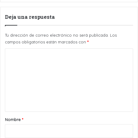
Deja una respuesta
Tu dirección de correo electrónico no será publicada.
Los
campos obligatorios están marcados con
*
C
o
m
e
n
t
a
r
Nombre
*
i
o