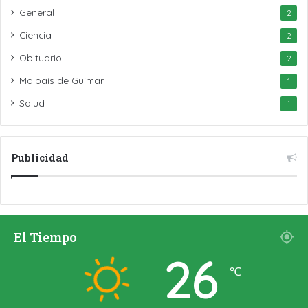
General
2
Ciencia
2
Obituario
2
Malpaís de Güímar
1
Salud
1
Publicidad
El Tiempo
26
℃