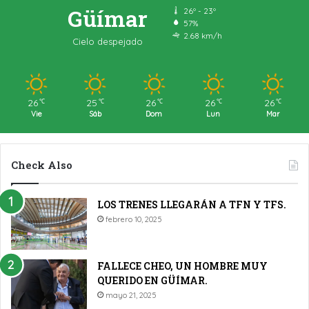
Güímar
26º - 23º
57%
2.68 km/h
Cielo despejado
26
25
26
26
26
℃
℃
℃
℃
℃
Vie
Sáb
Dom
Lun
Mar
Check Also
LOS TRENES LLEGARÁN A TFN Y TFS.
febrero 10, 2025
FALLECE CHEO, UN HOMBRE MUY
QUERIDO EN GÜÍMAR.
mayo 21, 2025