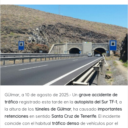
GÜímar, a 10 de agosto de 2025.- Un
grave accidente de
tráfico
registrado esta tarde en la
autopista del Sur TF-1
, a
la altura de los
túneles de Güímar
, ha causado
importantes
retenciones
en sentido
Santa Cruz de Tenerife
. El incidente
coincide con el habitual
tráfico denso
de vehículos por el