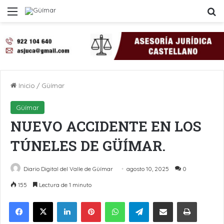
Menú
B
Inicio
/
Güímar
Güímar
NUEVO ACCIDENTE EN LOS
TÚNELES DE GÜÍMAR.
Diario Digital del Valle de Güímar
agosto 10, 2025
0
155
Lectura de 1 minuto
LinkedIn
Pinterest
WhatsApp
Telegram
Compartir por Email
Imprimir