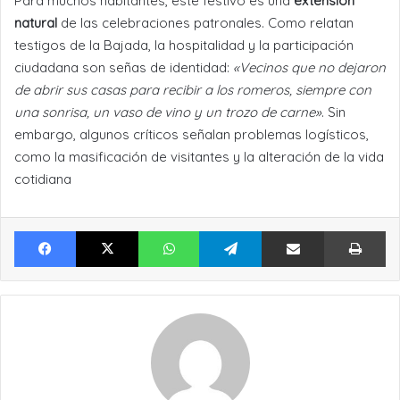
Para muchos habitantes, este festivo es una
extensión
natural
de las celebraciones patronales. Como relatan
testigos de la Bajada, la hospitalidad y la participación
ciudadana son señas de identidad:
«Vecinos que no dejaron
de abrir sus casas para recibir a los romeros, siempre con
una sonrisa, un vaso de vino y un trozo de carne»
. Sin
embargo, algunos críticos señalan problemas logísticos,
como la masificación de visitantes y la alteración de la vida
cotidiana
Facebook
X
WhatsApp
Telegram
Compartir por Email
Im