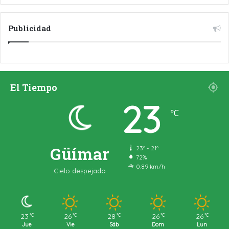
Publicidad
El Tiempo
23
℃
Güímar
23º - 21º
72%
0.89 km/h
Cielo despejado
23
26
28
26
26
℃
℃
℃
℃
℃
Jue
Vie
Sáb
Dom
Lun