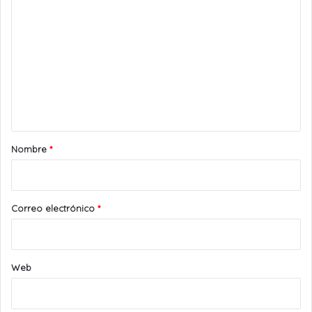
o
m
e
n
t
a
r
Nombre
*
i
o
*
Correo electrónico
*
Web