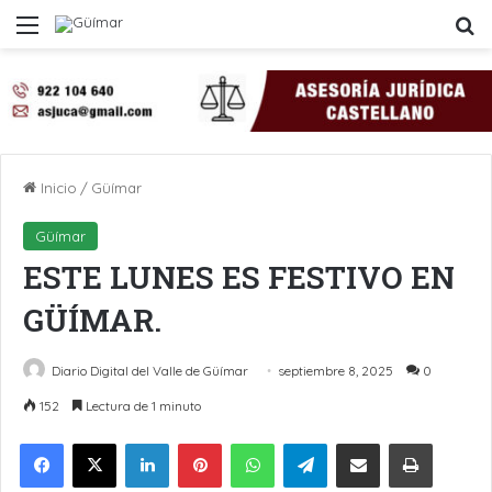
Menú
B
Inicio
/
Güímar
Güímar
ESTE LUNES ES FESTIVO EN
GÜÍMAR.
Diario Digital del Valle de Güímar
septiembre 8, 2025
0
152
Lectura de 1 minuto
LinkedIn
Pinterest
WhatsApp
Telegram
Compartir por Email
Imprimir