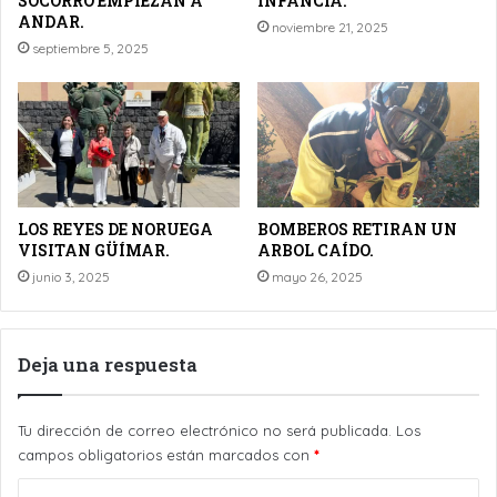
SOCORRO EMPIEZAN A
INFANCIA.
ANDAR.
noviembre 21, 2025
septiembre 5, 2025
LOS REYES DE NORUEGA
BOMBEROS RETIRAN UN
VISITAN GÜÍMAR.
ARBOL CAÍDO.
junio 3, 2025
mayo 26, 2025
Deja una respuesta
Tu dirección de correo electrónico no será publicada.
Los
campos obligatorios están marcados con
*
C