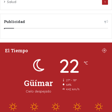
Salud
1
Publicidad
El Tiempo
22
℃
Güímar
27º - 18º
64%
4.42 km/h
Cielo despejado