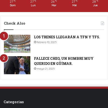
27
27
26
27
28
℃
℃
℃
℃
℃
Dom
Lun
Mar
Mié
Jue
Check Also
LOS TRENES LLEGARÁN A TFN Y TFS.
febrero 10, 2025
FALLECE CHEO, UN HOMBRE MUY
QUERIDO EN GÜÍMAR.
mayo 21, 2025
Categorías