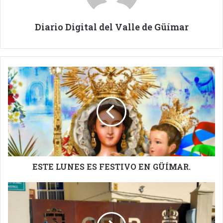
Diario Digital del Valle de Güímar
ESTE
LUNES
ES
FESTIVO
EN
GÜÍMAR.
ESTE LUNES ES FESTIVO EN GÜÍMAR.
PREOCUPACIÓN
FALTA
DE
PERSONAL