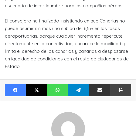
escenario de incertidumbre para las compañías aéreas.
El consejero ha finalizado insistiendo en que Canarias no
puede asumir sin más una subida del 6,5% en las tasas
aeroportuarias, porque cualquier incremento repercute
directamente en la conectividad, encarece la movilidad y
limita el derecho de los canarios y canarias a desplazarse
en igualdad de condiciones con el resto de ciudadanos del
Estado.
Facebook
X
WhatsApp
Telegram
Compartir por Email
Im