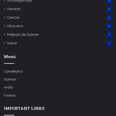
Uncategorized
5
General
2
Ciencia
2
Obituario
2
Malpaís de Güímar
1
Salud
1
Menú
Candelaria
Güímar
Arafo
Fasnia
IMPORTANT LINKS