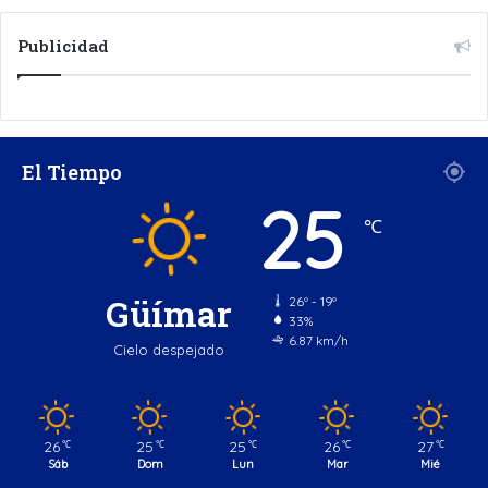
Publicidad
El Tiempo
25
℃
Güímar
26º - 19º
33%
6.87 km/h
Cielo despejado
26
25
25
26
27
℃
℃
℃
℃
℃
Sáb
Dom
Lun
Mar
Mié