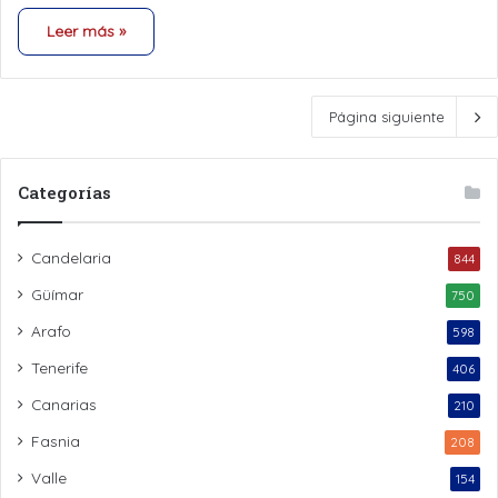
Leer más »
Página siguiente
Categorías
Candelaria
844
Güímar
750
Arafo
598
Tenerife
406
Canarias
210
Fasnia
208
Valle
154