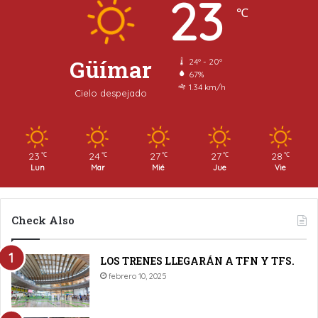
23
℃
Güímar
24º - 20º
67%
1.34 km/h
Cielo despejado
23
24
27
27
28
℃
℃
℃
℃
℃
Lun
Mar
Mié
Jue
Vie
Check Also
LOS TRENES LLEGARÁN A TFN Y TFS.
febrero 10, 2025