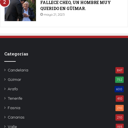
FALLECE CHEO, UN HOMBRE MUY
QUERIDO EN GÜÍMAR.
mayo 21, 2025
Categorías
Candelaria
847
Güímar
752
Arafo
600
Tenerife
410
Fasnia
210
Canarias
210
Valle
155