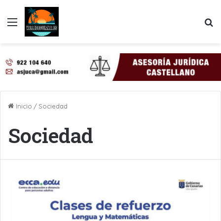
Menú
B
Inicio
/
Sociedad
Sociedad