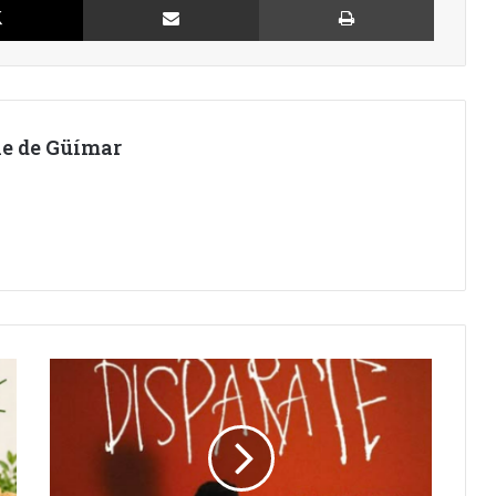
lle de Güímar
DISPARATE,
EN
ARAFO,
CON
OMAYRA
CAZORLA.