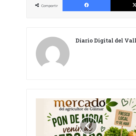
Compartir
Diario Digital del Va
IR
AL
MERCADO,
ESTÁ
DE
MODA.