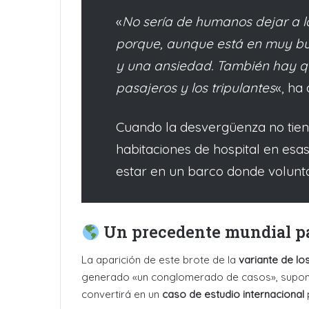
«
No sería de humanos dejar a l
porque, aunque está en muy bu
y una ansiedad. También hay qu
pasajeros y los tripulantes
«, ha
Cuando la desvergüenza no tiene 
habitaciones de hospital en es
estar en un barco donde volun
Un precedente mundial par
La aparición de este brote de la
variante de lo
generado «un conglomerado de casos», supone
convertirá en un
caso de estudio internacional