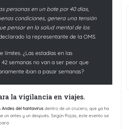
as personas en un bote por 40 días,
enas condiciones, genera una tensión
e pensar en la salud mental de los
 declarado la representante de la OMS.
límites. ¿Las estadías en las
as 42 semanas no van a ser peor que
tariamente iban a pasar semanas?
a la vigilancia en viajes.
s Andes del hantavirus
dentro de un crucero, que ya ha
 un antes y un después. Según Rojas, este evento se
para: