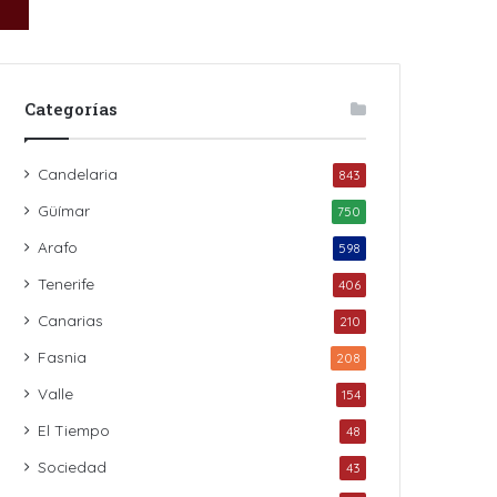
Categorías
Candelaria
843
Güímar
750
Arafo
598
Tenerife
406
Canarias
210
Fasnia
208
Valle
154
El Tiempo
48
Sociedad
43