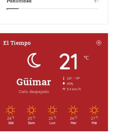
Publicidad
El Tiempo
21
℃
Güímar
26º - 19º
45%
5.4 km/h
Cielo despejado
26
25
25
26
27
℃
℃
℃
℃
℃
Sáb
Dom
Lun
Mar
Mié