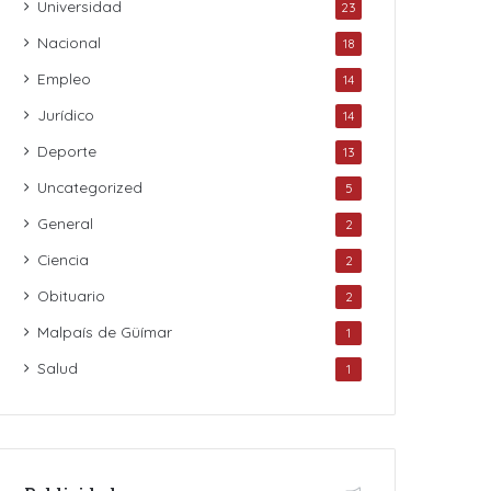
Universidad
23
Nacional
18
Empleo
14
Jurídico
14
Deporte
13
Uncategorized
5
General
2
Ciencia
2
Obituario
2
Malpaís de Güímar
1
Salud
1