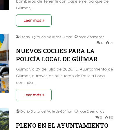
bomberos de Tenerife con base en el parque de
Güímar,…
Leer más »
Diario Digital del Valle de Güímar
hace 2 semanas
0
71
NUEVOS COCHES PARA LA
POLICÍA LOCAL DE GÜÍMAR.
Güímar, a 29 de julio de 2026.- El Ayuntamiento de
Güímar, a través de su cuerpo de Policía Local,
continúa…
Leer más »
Diario Digital del Valle de Güímar
hace 2 semanas
0
80
PLENO EN EL AYUNTAMIENTO