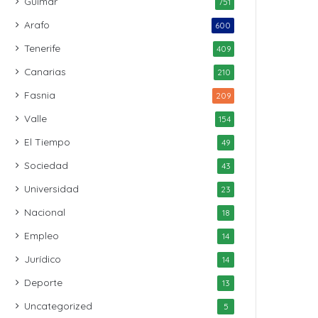
Güímar
751
Arafo
600
Tenerife
409
Canarias
210
Fasnia
209
Valle
154
El Tiempo
49
Sociedad
43
Universidad
23
Nacional
18
Empleo
14
Jurídico
14
Deporte
13
Uncategorized
5