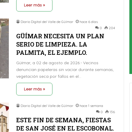
Leer más »
Diario Digital del Valle de Güímar
hace 6 días
0
204
GÜÍMAR NECESITA UN PLAN
SERIO DE LIMPIEZA. LA
PALMITA, EL EJEMPLO.
Güímar, a 02 de agosto de 2026.- Vecinos
denuncian papeleras sin vaciar durante semanas,
vegetación seca por fallos en el…
Leer más »
Diario Digital del Valle de Güímar
hace 1 semana
0
136
ESTE FIN DE SEMANA, FIESTAS
DE SAN JOSÉ EN EL ESCOBONAL.