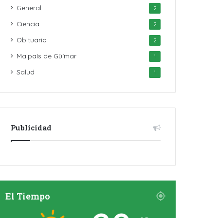
General
2
Ciencia
2
Obituario
2
Malpaís de Güímar
1
Salud
1
Publicidad
El Tiempo