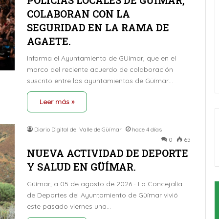
POLICÍAS LOCALES DE GÜÍMAR,
COLABORAN CON LA
SEGURIDAD EN LA RAMA DE
AGAETE.
Informa el Ayuntamiento de GÜímar, que en el
marco del reciente acuerdo de colaboración
suscrito entre los ayuntamientos de Güímar…
Leer más »
Diario Digital del Valle de Güímar
hace 4 días
0
65
NUEVA ACTIVIDAD DE DEPORTE
Y SALUD EN GÜÍMAR.
Güímar, a 05 de agosto de 2026.- La Concejalía
de Deportes del Ayuntamiento de Güímar vivió
este pasado viernes una…