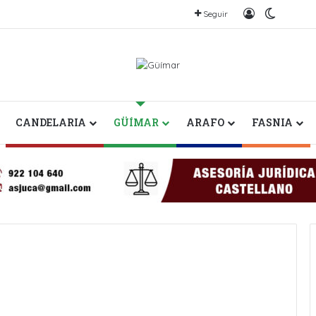
Iniciar sesió
Switch 
Seguir
CANDELARIA
GÜÍMAR
ARAFO
FASNIA