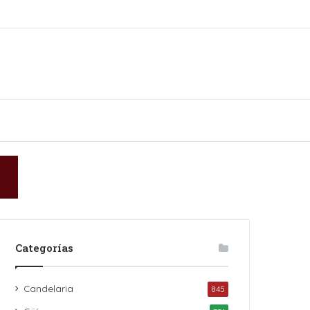
n
skin
Categorías
Candelaria
845