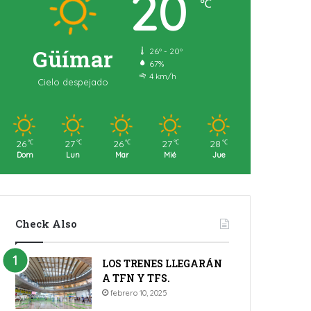
20
℃
Güímar
26º - 20º
67%
4 km/h
Cielo despejado
26
27
26
27
28
℃
℃
℃
℃
℃
Dom
Lun
Mar
Mié
Jue
Check Also
LOS TRENES LLEGARÁN
A TFN Y TFS.
febrero 10, 2025