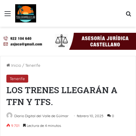
Menú
B
Inicio
/
Tenerife
Tenerife
LOS TRENES LLEGARÁN A
TFN Y TFS.
Diario Digital del Valle de Güímar
febrero 10, 2025
0
9.701
Lectura de 4 minutos
LinkedIn
Pinterest
WhatsApp
Telegram
Compartir por Email
Imprimir