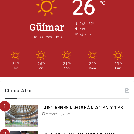
26
℃
Güímar
26º - 22º
54%
7.8 km/h
Cielo despejado
26
26
29
26
25
℃
℃
℃
℃
℃
Jue
Vie
Sáb
Dom
Lun
Check Also
LOS TRENES LLEGARÁN A TFN Y TFS.
febrero 10, 2025