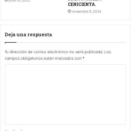
junio 10, 2025
CENICIENTA.
noviembre 8, 2024
Deja una respuesta
Tu dirección de correo electrónico no será publicada.
Los
campos obligatorios están marcados con
*
C
o
m
e
n
t
a
r