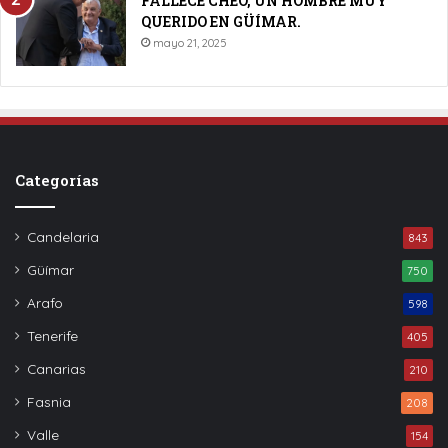
FALLECE CHEO, UN HOMBRE MUY
QUERIDO EN GÜÍMAR.
mayo 21, 2025
Categorías
Candelaria
843
Güímar
750
Arafo
598
Tenerife
405
Canarias
210
Fasnia
208
Valle
154