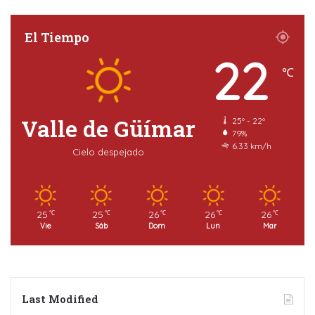
El Tiempo
22
℃
Valle de Güímar
25º - 22º
79%
6.33 km/h
Cielo despejado
25
25
26
26
26
℃
℃
℃
℃
℃
Vie
Sáb
Dom
Lun
Mar
Last Modified