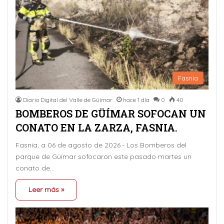
Fasnia
Diario Digital del Valle de Güímar
hace 1 día
0
40
BOMBEROS DE GÜÍMAR SOFOCAN UN
CONATO EN LA ZARZA, FASNIA.
Fasnia, a 06 de agosto de 2026.- Los Bomberos del
parque de Güímar sofocaron este pasado martes un
conato de…
Leer más »