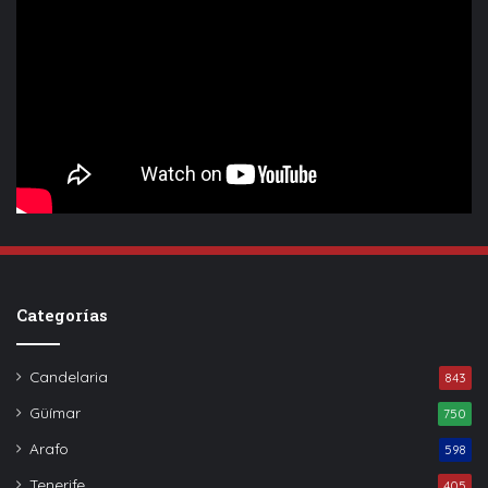
Categorías
Candelaria
843
Güímar
750
Arafo
598
Tenerife
405