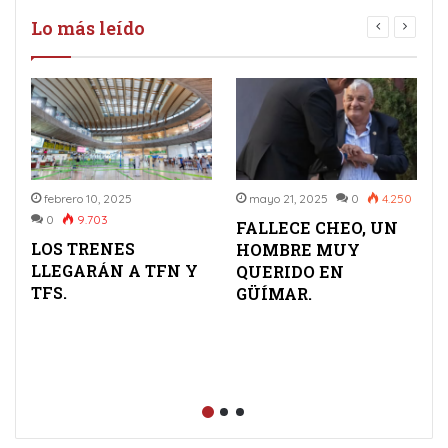
Lo más leído
febrero 10, 2025
mayo 21, 2025
0
4.250
0
9.703
FALLECE CHEO, UN
LOS TRENES
HOMBRE MUY
LLEGARÁN A TFN Y
QUERIDO EN
TFS.
GÜÍMAR.