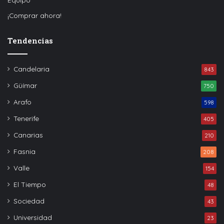
¡Comprar ahora!
Tendencias
Candelaria
843
Güímar
750
Arafo
598
Tenerife
405
Canarias
210
Fasnia
208
Valle
154
El Tiempo
48
Sociedad
43
Universidad
23