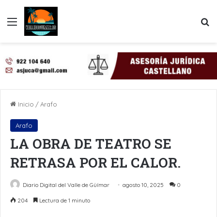
Menú
B
Inicio
/
Arafo
Arafo
LA OBRA DE TEATRO SE
RETRASA POR EL CALOR.
Diario Digital del Valle de Güímar
agosto 10, 2025
0
204
Lectura de 1 minuto
LinkedIn
Pinterest
WhatsApp
Telegram
Compartir por Email
Imprimir