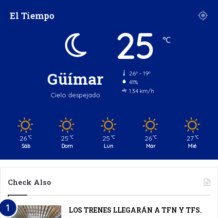
El Tiempo
25
℃
Güímar
26º - 19º
41%
1.34 km/h
Cielo despejado
26
25
25
26
27
℃
℃
℃
℃
℃
Sáb
Dom
Lun
Mar
Mié
Check Also
LOS TRENES LLEGARÁN A TFN Y TFS.