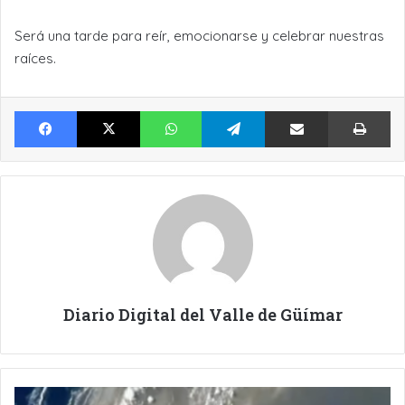
Será una tarde para reír, emocionarse y celebrar nuestras
raíces.
Facebook
X
WhatsApp
Telegram
Compartir por Email
Im
Diario Digital del Valle de Güímar
LA