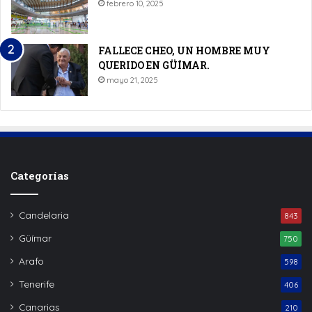
febrero 10, 2025
FALLECE CHEO, UN HOMBRE MUY
QUERIDO EN GÜÍMAR.
mayo 21, 2025
Categorías
Candelaria
843
Güímar
750
Arafo
598
Tenerife
406
Canarias
210