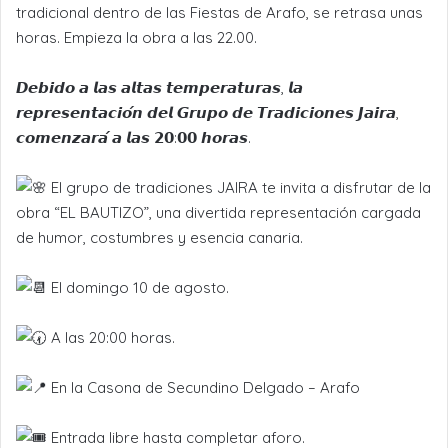
tradicional dentro de las Fiestas de Arafo, se retrasa unas
horas. Empieza la obra a las 22.00.
𝘿𝙚𝙗𝙞𝙙𝙤 𝙖 𝙡𝙖𝙨 𝙖𝙡𝙩𝙖𝙨 𝙩𝙚𝙢𝙥𝙚𝙧𝙖𝙩𝙪𝙧𝙖𝙨, 𝙡𝙖
𝙧𝙚𝙥𝙧𝙚𝙨𝙚𝙣𝙩𝙖𝙘𝙞𝙤́𝙣 𝙙𝙚𝙡 𝙂𝙧𝙪𝙥𝙤 𝙙𝙚 𝙏𝙧𝙖𝙙𝙞𝙘𝙞𝙤𝙣𝙚𝙨 𝙅𝙖𝙞𝙧𝙖,
𝙘𝙤𝙢𝙚𝙣𝙯𝙖𝙧𝙖́ 𝙖 𝙡𝙖𝙨 𝟮𝟬:𝟬𝟬 𝙝𝙤𝙧𝙖𝙨.
El grupo de tradiciones JAIRA te invita a disfrutar de la
obra “EL BAUTIZO”, una divertida representación cargada
de humor, costumbres y esencia canaria.
El domingo 10 de agosto.
A las 20:00 horas.
En la Casona de Secundino Delgado – Arafo
Entrada libre hasta completar aforo.