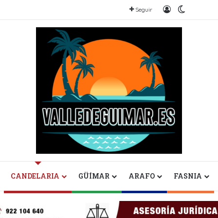
Iniciar sesión
Switch sk
Seguir
CANDELARIA
GÜÍMAR
ARAFO
FASNIA