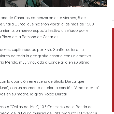
atrona de Canarias comenzaron este viernes, 8 de
 Shaila Dúrcal que hicieron vibrar a las más de 1.500
tamiento, un nuevo espacio festivo diseñado por el
 Plaza de la Patrona de Canarias.
adores capitaneados por Elvis Sanfiel salieron al
lares de toda la geografía canaria con un emotivo
ría Mérida, muy vinculada a Candelaria en su última
n la aparición en escena de Shaila Dúrcal que
 luna”, con un momento estelar la canción “Amor eterno”
oz en su madre, la gran Rocío Dúrcal.
no a “Orillas del Mar”, 10 º Concierto de la Banda de
ecial de la figura mundial del jazz “Paquito D Rivera” y