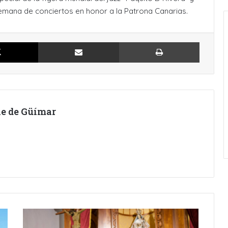
semana de conciertos en honor a la Patrona Canarias.
X
Compartir por Email
Imprimir
lle de Güímar
LAS
FIESTAS