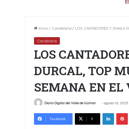
Inicio
/
Candelaria
/
LOS CANTADORES Y SHAILA DU
Candelaria
LOS CANTADORE
DURCAL, TOP MU
SEMANA EN EL 
Diario Digital del Valle de Güímar
agosto 10, 2025
LinkedIn
Facebook
X