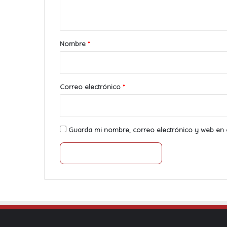
t
a
r
Nombre
*
i
o
*
Correo electrónico
*
Guarda mi nombre, correo electrónico y web en 