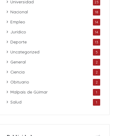
Universidad
23
Nacional
18
Empleo
14
Jurídico
14
Deporte
13
Uncategorized
5
General
2
Ciencia
2
Obituario
2
Malpaís de Güímar
1
Salud
1