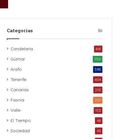
Categorías
Candelaria
841
Güímar
750
Arafo
598
Tenerife
404
Canarias
210
Fasnia
207
Valle
153
El Tiempo
48
Sociedad
43