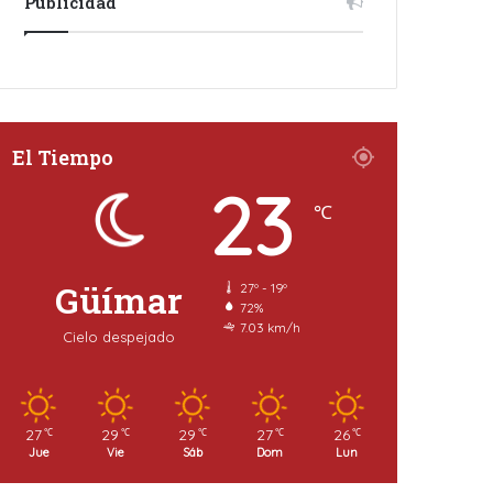
Publicidad
El Tiempo
23
℃
Güímar
27º - 19º
72%
7.03 km/h
Cielo despejado
27
29
29
27
26
℃
℃
℃
℃
℃
Jue
Vie
Sáb
Dom
Lun