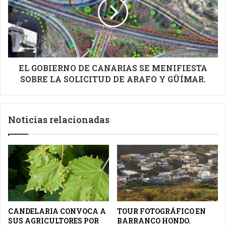
CANARIAS
SE
MENIFIESTA
SOBRE
LA
SOLICITUD
DE
EL GOBIERNO DE CANARIAS SE MENIFIESTA
ARAFO
SOBRE LA SOLICITUD DE ARAFO Y GÜÍMAR.
Y
GÜÍMAR.
Noticias relacionadas
CANDELARIA CONVOCA A
TOUR FOTOGRÁFICO EN
SUS AGRICULTORES POR
BARRANCO HONDO.