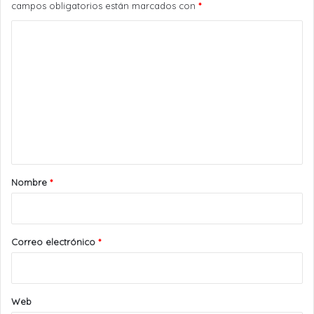
campos obligatorios están marcados con
*
C
o
m
e
n
t
a
r
Nombre
*
i
o
*
Correo electrónico
*
Web