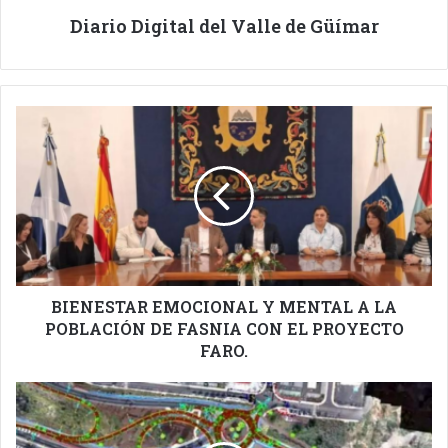
Diario Digital del Valle de Güímar
BIENESTAR
EMOCIONAL
Y
MENTAL
A
LA
POBLACIÓN
DE
FASNIA
CON
BIENESTAR EMOCIONAL Y MENTAL A LA
EL
POBLACIÓN DE FASNIA CON EL PROYECTO
PROYECTO
FARO.
FARO.
EL
GOBIERNO
DE