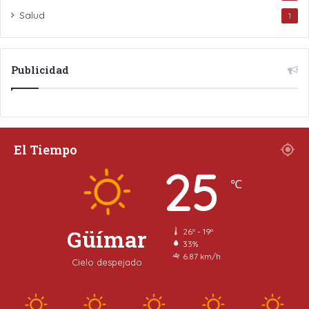
Salud
1
Publicidad
El Tiempo
25
℃
Güímar
26º - 19º
33%
6.87 km/h
Cielo despejado