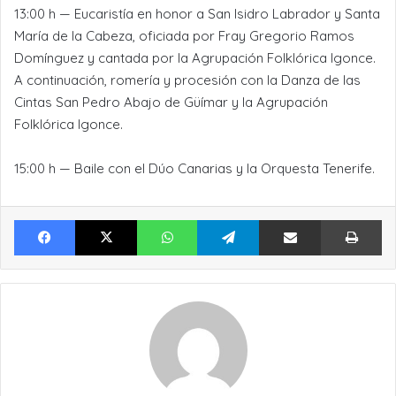
13:00 h — Eucaristía en honor a San Isidro Labrador y Santa
María de la Cabeza, oficiada por Fray Gregorio Ramos
Domínguez y cantada por la Agrupación Folklórica Igonce.
A continuación, romería y procesión con la Danza de las
Cintas San Pedro Abajo de Güímar y la Agrupación
Folklórica Igonce.
15:00 h — Baile con el Dúo Canarias y la Orquesta Tenerife.
Facebook
X
WhatsApp
Telegram
Compartir por Email
Im