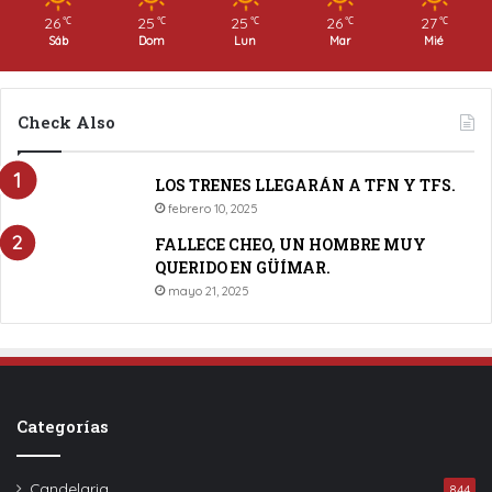
26
25
25
26
27
℃
℃
℃
℃
℃
Sáb
Dom
Lun
Mar
Mié
Check Also
LOS TRENES LLEGARÁN A TFN Y TFS.
febrero 10, 2025
FALLECE CHEO, UN HOMBRE MUY
QUERIDO EN GÜÍMAR.
mayo 21, 2025
Categorías
Candelaria
844