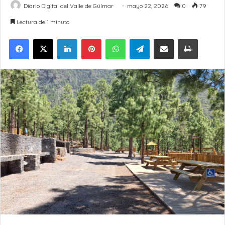
Diario Digital del Valle de Güímar
mayo 22, 2026
0
79
Lectura de 1 minuto
LinkedIn
Pinterest
WhatsApp
Telegram
Compartir por Email
Imprimir