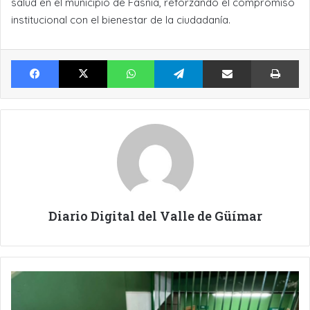
salud en el municipio de Fasnia, reforzando el compromiso
institucional con el bienestar de la ciudadanía.
Facebook
X
WhatsApp
Telegram
Compartir por Email
Im
Diario Digital del Valle de Güímar
EL
ALUMNADO
DEL