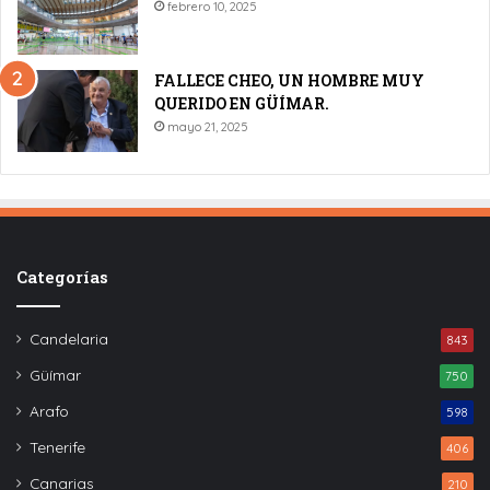
febrero 10, 2025
FALLECE CHEO, UN HOMBRE MUY
QUERIDO EN GÜÍMAR.
mayo 21, 2025
Categorías
Candelaria
843
Güímar
750
Arafo
598
Tenerife
406
Canarias
210