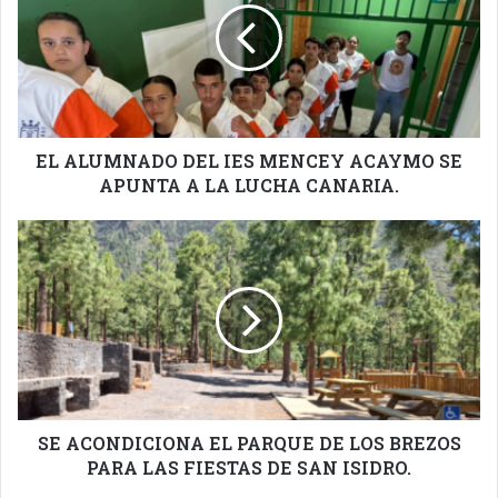
IES
MENCEY
ACAYMO
SE
APUNTA
A
LA
EL ALUMNADO DEL IES MENCEY ACAYMO SE
LUCHA
APUNTA A LA LUCHA CANARIA.
CANARIA.
SE
ACONDICIONA
EL
PARQUE
DE
LOS
BREZOS
PARA
LAS
FIESTAS
SE ACONDICIONA EL PARQUE DE LOS BREZOS
DE
PARA LAS FIESTAS DE SAN ISIDRO.
SAN