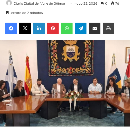
Diario Digital del Valle de Güímar
mayo 22, 2026
0
76
Lectura de 2 minutos
LinkedIn
Pinterest
WhatsApp
Telegram
Compartir por Email
Imprimir