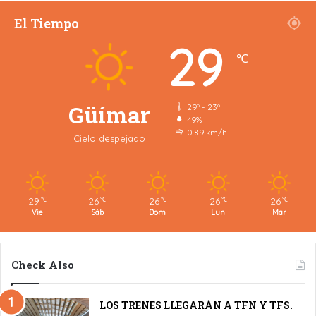
El Tiempo
29
℃
Güímar
29º - 23º
49%
0.89 km/h
Cielo despejado
29
26
26
26
26
℃
℃
℃
℃
℃
Vie
Sáb
Dom
Lun
Mar
Check Also
LOS TRENES LLEGARÁN A TFN Y TFS.