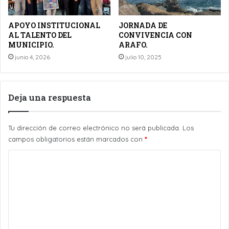
APOYO INSTITUCIONAL
JORNADA DE
AL TALENTO DEL
CONVIVENCIA CON
MUNICIPIO.
ARAFO.
junio 4, 2026
julio 10, 2025
Deja una respuesta
Tu dirección de correo electrónico no será publicada.
Los
campos obligatorios están marcados con
*
C
o
m
e
n