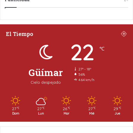
El Tiempo
22
℃
Güímar
27º - 18º
56%
4.64 km/h
Cielo despejado
27
27
26
27
29
℃
℃
℃
℃
℃
Dom
Lun
Mar
Mié
Jue