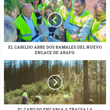
EL
CABILDO
ABRE
DOS
RAMALES
DEL
NUEVO
ENLACE
DE
ARAFO.
EL CABILDO ABRE DOS RAMALES DEL NUEVO
ENLACE DE ARAFO.
EL
CABILDO
ENCARGA
A
TRACSA
LA
REFORESTACIÓN
DEL
MONTE
AFECTO
EL CABILDO ENCARGA A TRACSA LA