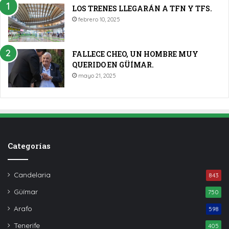
LOS TRENES LLEGARÁN A TFN Y TFS.
febrero 10, 2025
FALLECE CHEO, UN HOMBRE MUY
QUERIDO EN GÜÍMAR.
mayo 21, 2025
Categorías
Candelaria
843
Güímar
750
Arafo
598
Tenerife
405