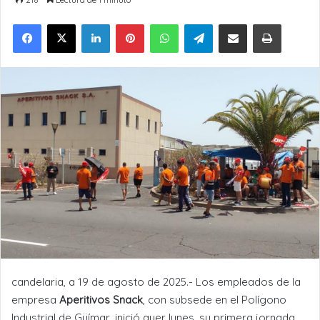
LinkedIn
Pinterest
WhatsApp
Telegram
Compartir por Email
Imprimir
candelaria, a 19 de agosto de 2025.- Los empleados de la
empresa
Aperitivos Snack
, con subsede en el Polígono
Industrial de Güímar, inició ayer lunes, su primera jornada