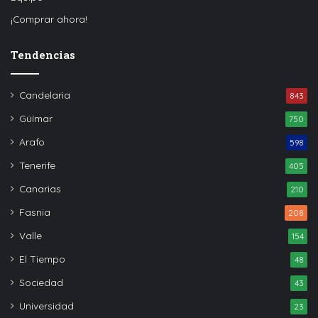
¡Comprar ahora!
Tendencias
Candelaria
843
Güímar
750
Arafo
598
Tenerife
405
Canarias
210
Fasnia
208
Valle
154
El Tiempo
48
Sociedad
43
Universidad
23