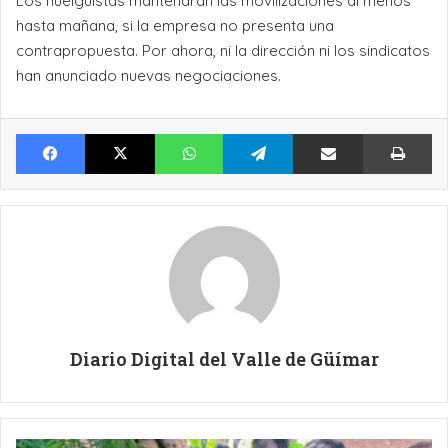
Los huelguistas mantendrán las movilizaciones al menos
hasta mañana, si la empresa no presenta una
contrapropuesta. Por ahora, ni la dirección ni los sindicatos
han anunciado nuevas negociaciones.
Facebook
X
WhatsApp
Telegram
Compartir por Email
Im
Diario Digital del Valle de Güímar