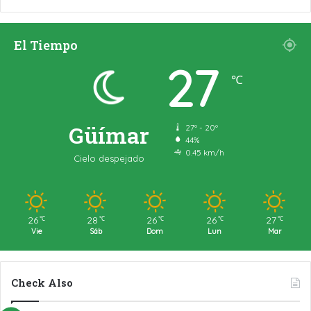
El Tiempo
27
℃
Güímar
27º - 20º
44%
0.45 km/h
Cielo despejado
26
28
26
26
27
℃
℃
℃
℃
℃
Vie
Sáb
Dom
Lun
Mar
Check Also