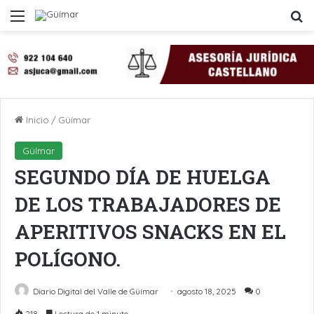
Menú
B
Inicio
/
Güímar
Güímar
SEGUNDO DÍA DE HUELGA
DE LOS TRABAJADORES DE
APERITIVOS SNACKS EN EL
POLÍGONO.
Diario Digital del Valle de Güímar
agosto 18, 2025
0
218
Lectura de 1 minuto