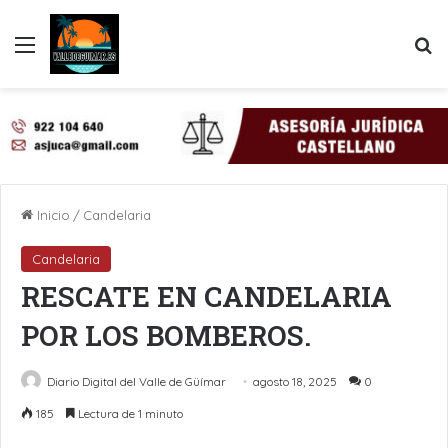
Menú
B
Inicio
/
Candelaria
Candelaria
RESCATE EN CANDELARIA
POR LOS BOMBEROS.
Diario Digital del Valle de Güímar
agosto 18, 2025
0
185
Lectura de 1 minuto
LinkedIn
Pinterest
WhatsApp
Telegram
Compartir por Email
Imprimir