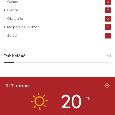
General
2
Ciencia
2
Obituario
2
Malpaís de Güímar
1
Salud
1
Publicidad
El Tiempo
20
℃