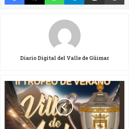
Diario Digital del Valle de Güímar
INTERESANTE
PARTIDO
DE
FÚTBOL
POR
LAS
FIESTAS
DE