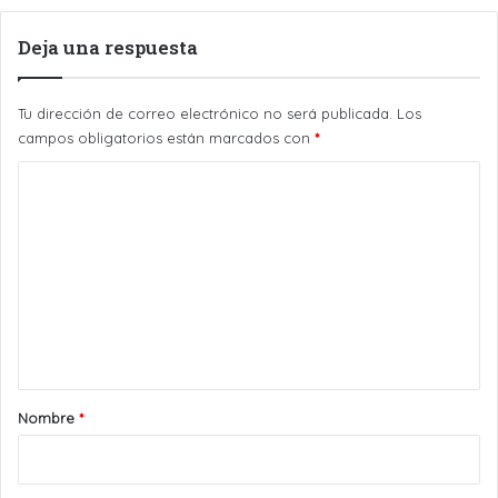
Deja una respuesta
Tu dirección de correo electrónico no será publicada.
Los
campos obligatorios están marcados con
*
C
o
m
e
n
t
a
r
Nombre
*
i
o