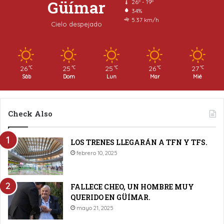
Güímar
26º - 19º
34%
5.37 km/h
Cielo despejado
26
25
25
26
27
℃
℃
℃
℃
℃
Sáb
Dom
Lun
Mar
Mié
Check Also
LOS TRENES LLEGARÁN A TFN Y TFS.
febrero 10, 2025
FALLECE CHEO, UN HOMBRE MUY
QUERIDO EN GÜÍMAR.
mayo 21, 2025