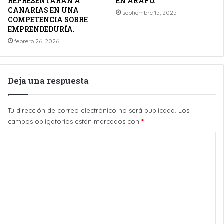
REPRESENTARÁN A
EN ARAFO.
CANARIAS EN UNA
septiembre 15, 2025
COMPETENCIA SOBRE
EMPRENDEDURÍA.
febrero 26, 2026
Deja una respuesta
Tu dirección de correo electrónico no será publicada.
Los
campos obligatorios están marcados con
*
C
o
m
e
n
t