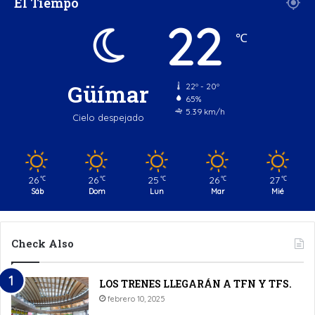
El Tiempo
22
℃
Güímar
22º - 20º
65%
5.39 km/h
Cielo despejado
26
26
25
26
27
℃
℃
℃
℃
℃
Sáb
Dom
Lun
Mar
Mié
Check Also
LOS TRENES LLEGARÁN A TFN Y TFS.
febrero 10, 2025