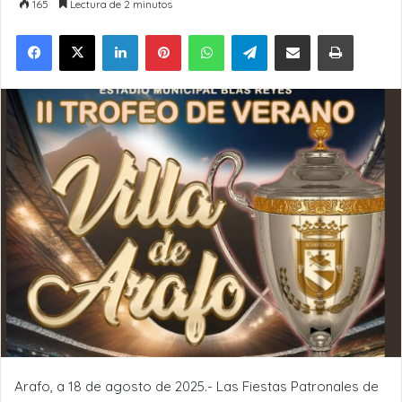
165
Lectura de 2 minutos
LinkedIn
Pinterest
WhatsApp
Telegram
Compartir por Email
Imprimir
Arafo, a 18 de agosto de 2025.- Las Fiestas Patronales de