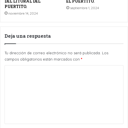
DEL LITORAL DEL
EL PUERTITO.
PUERTITO.
septiembre 1, 2024
noviembre 14, 2024
Deja una respuesta
Tu dirección de correo electrónico no será publicada.
Los
campos obligatorios están marcados con
*
C
o
m
e
n
t
a