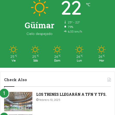
22
℃
Güímar
25º - 22º
79%
6.33 km/h
Cielo despejado
25
25
26
26
26
℃
℃
℃
℃
℃
Vie
Sáb
Dom
Lun
Mar
Check Also
LOS TRENES LLEGARÁN A TFN Y TFS.
febrero 10, 2025