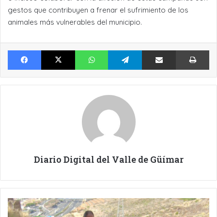
gestos que contribuyen a frenar el sufrimiento de los
animales más vulnerables del municipio.
Facebook
X
WhatsApp
Telegram
Compartir por Email
Im
Diario Digital del Valle de Güímar
ACCIDENTE
CICLISTA