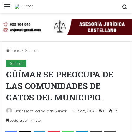
Menú
B
Inicio
/
Güímar
Güímar
GÜÍMAR SE PREOCUPA DE
LAS COMUNIDADES DE
GATOS DEL MUNICIPIO.
Diario Digital del Valle de Güímar
junio 5, 2026
0
85
Lectura de 1 minuto
LinkedIn
Pinterest
WhatsApp
Telegram
Compartir por Email
Imprimir