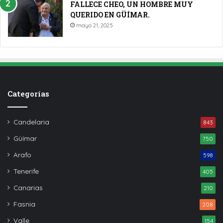
FALLECE CHEO, UN HOMBRE MUY
QUERIDO EN GÜÍMAR.
mayo 21, 2025
Categorías
Candelaria
843
Güímar
750
Arafo
598
Tenerife
405
Canarias
210
Fasnia
208
Valle
154