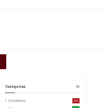
kin
Categorías
Candelaria
843