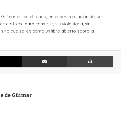
Güímar es, en el fondo, entender la relación del ser
ra ofrece para construir, sin violentarla, sin
sino que se lee como un libro abierto sobre la
X
Compartir por Email
Imprimir
lle de Güímar