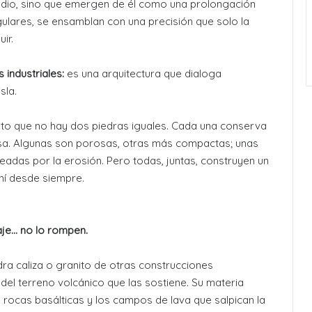
dio, sino que emergen de él como una prolongación
gulares, se ensamblan con una precisión que solo la
ir.
 industriales:
es una arquitectura que dialoga
sla.
nto que no hay dos piedras iguales. Cada una conserva
hosa. Algunas son porosas, otras más compactas; unas
adas por la erosión. Pero todas, juntas, construyen un
hí desde siempre.
aje… no lo rompen.
ra caliza o granito de otras construcciones
del terreno volcánico que las sostiene. Su materia
 rocas basálticas y los campos de lava que salpican la