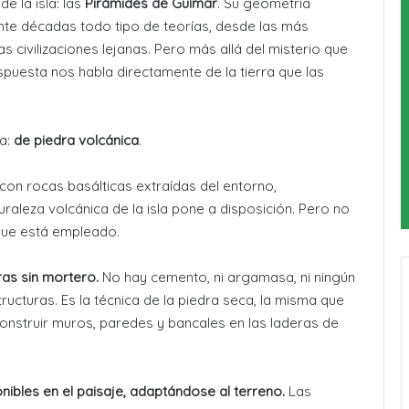
e la isla: las
Pirámides de Güímar
. Su geometría
nte décadas todo tipo de teorías, desde las más
as civilizaciones lejanas. Pero más allá del misterio que
spuesta nos habla directamente de la tierra que las
a:
de piedra volcánica
.
con rocas basálticas extraídas del entorno,
raleza volcánica de la isla pone a disposición. Pero no
 que está empleado.
as sin mortero.
No hay cemento, ni argamasa, ni ningún
ructuras. Es la técnica de la piedra seca, la misma que
construir muros, paredes y bancales en las laderas de
ibles en el paisaje, adaptándose al terreno.
Las