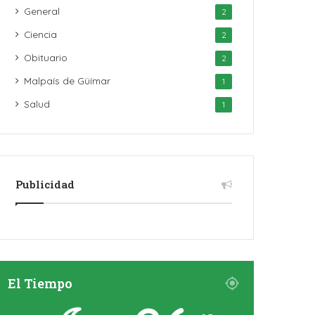
General
2
Ciencia
2
Obituario
2
Malpaís de Güímar
1
Salud
1
Publicidad
El Tiempo