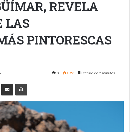
GÜÍMAR, REVELA
E LAS
MÁS PINTORESCAS
6
0
1.951
Lectura de 2 minutos
Pinterest
Compartir por Email
Imprimir