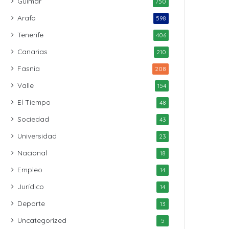
Güímar
750
Arafo
598
Tenerife
406
Canarias
210
Fasnia
208
Valle
154
El Tiempo
48
Sociedad
43
Universidad
23
Nacional
18
Empleo
14
Jurídico
14
Deporte
13
Uncategorized
5