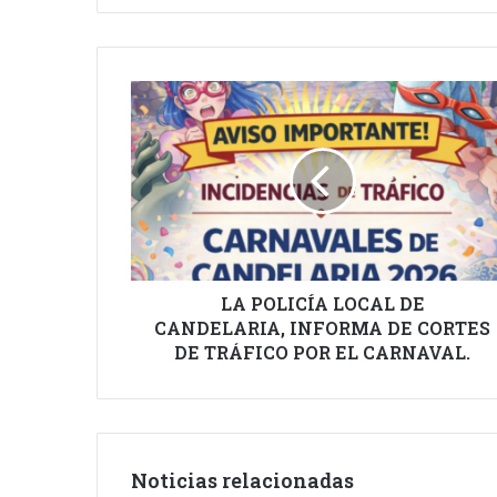
LA
POLICÍA
LOCAL
DE
CANDELARIA,
INFORMA
DE
CORTES
DE
TRÁFICO
LA POLICÍA LOCAL DE
POR
CANDELARIA, INFORMA DE CORTES
EL
DE TRÁFICO POR EL CARNAVAL.
CARNAVAL.
Noticias relacionadas