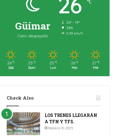
26
℃
Güímar
26º - 19º
38%
0.45 km/h
Cielo despejado
26
25
25
26
27
℃
℃
℃
℃
℃
Sáb
Dom
Lun
Mar
Mié
Check Also
LOS TRENES LLEGARÁN
A TFN Y TFS.
febrero 10, 2025