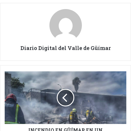
Diario Digital del Valle de Güímar
INCENDIO
EN
GÜÍMAR
EN
UN
APARCAMIENTO
DONDE
ARDEN
UN
CAMIÓN
INCENDIO EN GÜÍMAR EN UN