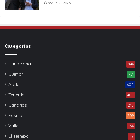
mayo 21, 2025
Categorías
Candelaria
844
Güímar
751
Arafo
600
Tenerife
408
Canarias
210
Fasnia
209
Valle
154
El Tiempo
49