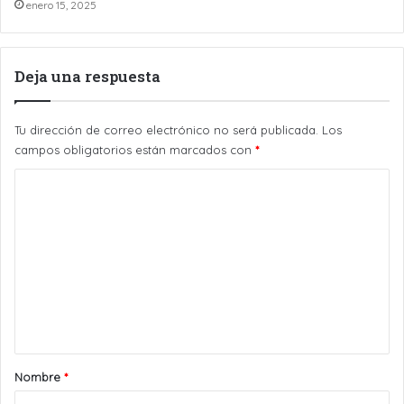
enero 15, 2025
Deja una respuesta
Tu dirección de correo electrónico no será publicada.
Los
campos obligatorios están marcados con
*
C
o
m
e
n
t
a
r
Nombre
*
i