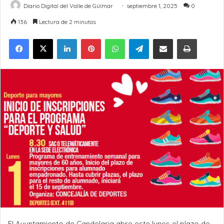
Diario Digital del Valle de Güímar
septiembre 1, 2025
0
136
Lectura de 2 minutos
LinkedIn
Pinterest
WhatsApp
Telegram
Compartir por Email
Imprimir
El Ayuntamiento de Candelaria abre este lunes el plazo de