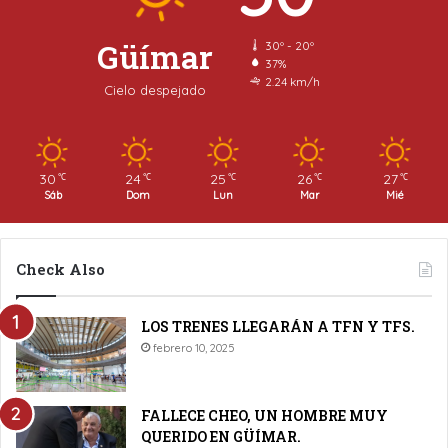
Güímar
30º - 20º
37%
2.24 km/h
Cielo despejado
30
24
25
26
27
℃
℃
℃
℃
℃
Sáb
Dom
Lun
Mar
Mié
Check Also
LOS TRENES LLEGARÁN A TFN Y TFS.
febrero 10, 2025
FALLECE CHEO, UN HOMBRE MUY
QUERIDO EN GÜÍMAR.