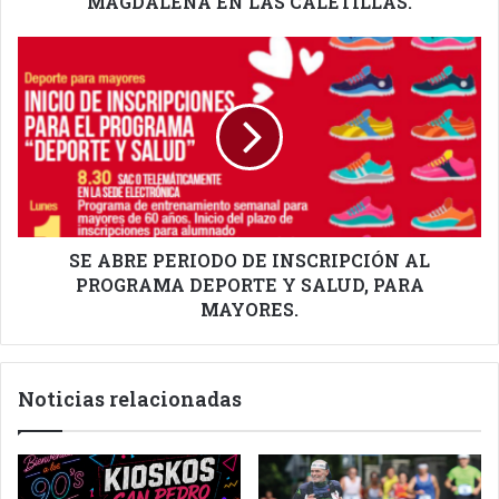
MAGDALENA EN LAS CALETILLAS.
SE
ABRE
PERIODO
DE
INSCRIPCIÓN
AL
PROGRAMA
DEPORTE
Y
SALUD,
SE ABRE PERIODO DE INSCRIPCIÓN AL
PARA
PROGRAMA DEPORTE Y SALUD, PARA
MAYORES.
MAYORES.
Noticias relacionadas