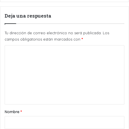
Deja una respuesta
Tu dirección de correo electrónico no será publicada.
Los
campos obligatorios están marcados con
*
C
o
m
e
n
t
a
r
Nombre
*
i
o