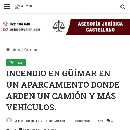
Menú
B
Inicio
/
Güímar
Güímar
INCENDIO EN GÜÍMAR EN
UN APARCAMIENTO DONDE
ARDEN UN CAMIÓN Y MÁS
VEHÍCULOS.
Diario Digital del Valle de Güímar
septiembre 1, 2025
0
210
Lectura de 3 minutos