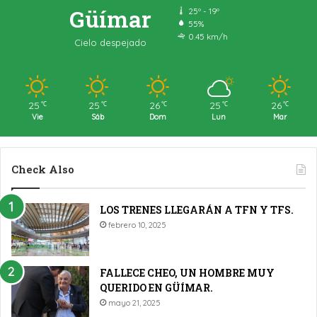
Güímar
25º - 19º
55%
0.45 km/h
Cielo despejado
25
25
26
25
26
℃
℃
℃
℃
℃
Vie
Sáb
Dom
Lun
Mar
Check Also
LOS TRENES LLEGARÁN A TFN Y TFS.
febrero 10, 2025
FALLECE CHEO, UN HOMBRE MUY
QUERIDO EN GÜÍMAR.
mayo 21, 2025