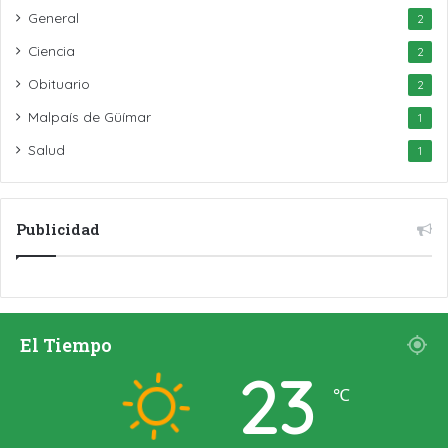
General
2
Ciencia
2
Obituario
2
Malpaís de Güímar
1
Salud
1
Publicidad
El Tiempo
23
℃