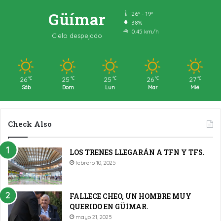
Güímar
26º - 19º
38%
0.45 km/h
Cielo despejado
26
25
25
26
27
℃
℃
℃
℃
℃
Sáb
Dom
Lun
Mar
Mié
Check Also
LOS TRENES LLEGARÁN A TFN Y TFS.
febrero 10, 2025
FALLECE CHEO, UN HOMBRE MUY
QUERIDO EN GÜÍMAR.
mayo 21, 2025