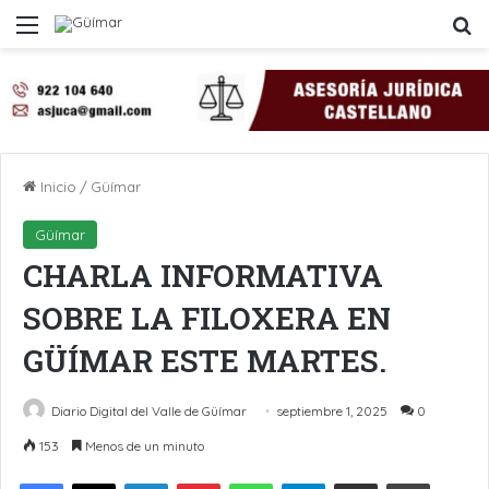
Menú
B
Inicio
/
Güímar
Güímar
CHARLA INFORMATIVA
SOBRE LA FILOXERA EN
GÜÍMAR ESTE MARTES.
Diario Digital del Valle de Güímar
septiembre 1, 2025
0
153
Menos de un minuto
LinkedIn
Pinterest
WhatsApp
Telegram
Compartir por Email
Imprimir