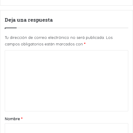
Deja una respuesta
Tu dirección de correo electrónico no será publicada.
Los
campos obligatorios están marcados con
*
C
o
m
e
n
t
a
r
Nombre
*
i