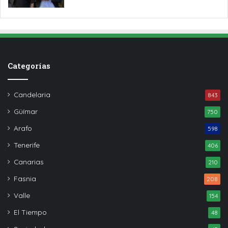
Categorías
Candelaria
843
Güímar
750
Arafo
598
Tenerife
406
Canarias
210
Fasnia
208
Valle
154
El Tiempo
48