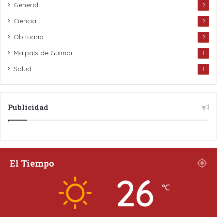
General
2
Ciencia
2
Obituario
2
Malpaís de Güímar
1
Salud
1
Publicidad
El Tiempo
26
℃