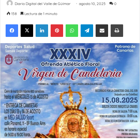
Diario Digital del Valle de Güímar
agosto 10, 2025
0
158
Lectura de 1 minuto
LinkedIn
Pinterest
WhatsApp
Telegram
Compartir por Email
Imprimir