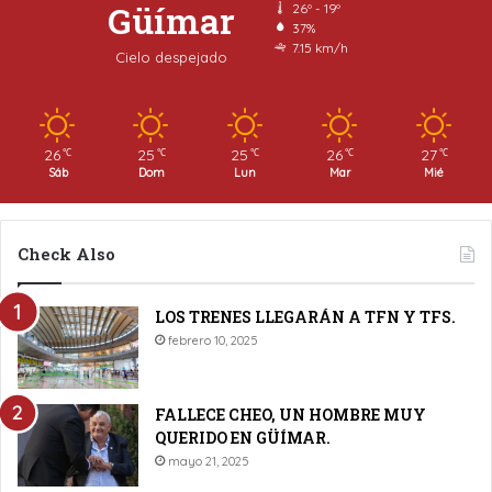
Güímar
26º - 19º
37%
7.15 km/h
Cielo despejado
26
25
25
26
27
℃
℃
℃
℃
℃
Sáb
Dom
Lun
Mar
Mié
Check Also
LOS TRENES LLEGARÁN A TFN Y TFS.
febrero 10, 2025
FALLECE CHEO, UN HOMBRE MUY
QUERIDO EN GÜÍMAR.
mayo 21, 2025