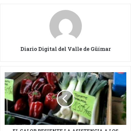
Diario Digital del Valle de Güímar
EL
CALOR
RESIENTE
LA
ASISTENCIA
A
LOS
MERCADILLOS
DEL
AGRICULTOR.
EL CALOR RESIENTE LA ASISTENCIA A LOS