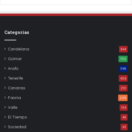
Categorías
Candelaria
844
Güímar
750
Arafo
598
Tenerife
406
Canarias
210
Fasnia
208
Valle
154
El Tiempo
48
Sociedad
43