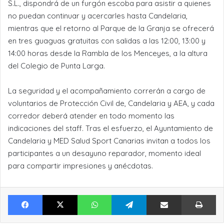
S.L., dispondrá de un furgón escoba para asistir a quienes
no puedan continuar y acercarles hasta Candelaria,
mientras que el retorno al Parque de la Granja se ofrecerá
en tres guaguas gratuitas con salidas a las 12:00, 13:00 y
14:00 horas desde la Rambla de los Menceyes, a la altura
del Colegio de Punta Larga.
La seguridad y el acompañamiento correrán a cargo de
voluntarios de Protección Civil de, Candelaria y AEA, y cada
corredor deberá atender en todo momento las
indicaciones del staff. Tras el esfuerzo, el Ayuntamiento de
Candelaria y MED Salud Sport Canarias invitan a todos los
participantes a un desayuno reparador, momento ideal
para compartir impresiones y anécdotas.
Facebook
X
WhatsApp
Telegram
Compartir por Email
Im