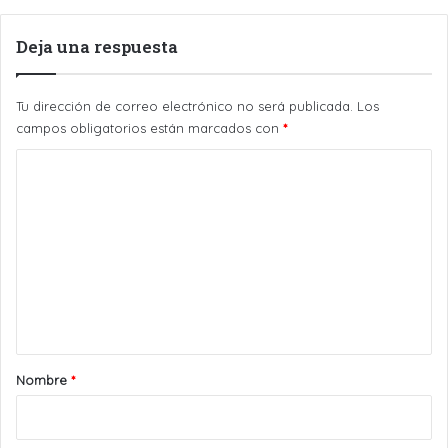
Deja una respuesta
Tu dirección de correo electrónico no será publicada.
Los
campos obligatorios están marcados con
*
C
o
m
e
n
t
a
r
Nombre
*
i
o