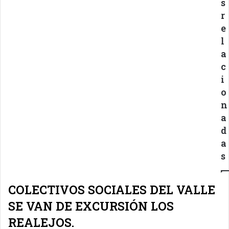
s
r
e
l
a
c
i
o
n
a
d
a
s
COLECTIVOS SOCIALES DEL VALLE
SE VAN DE EXCURSIÓN LOS
REALEJOS.