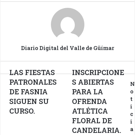
Email
Diario Digital del Valle de Güímar
LAS
LAS FIESTAS
INSCRIPCIONES
INSCRIPCIONE
FIESTAS
ABIERTAS
PATRONALES
S ABIERTAS
N
PATRONALES
PARA
DE
LA
DE FASNIA
PARA LA
o
FASNIA
OFRENDA
t
SIGUEN SU
OFRENDA
SIGUEN
ATLÉTICA
i
SU
FLORAL
CURSO.
ATLÉTICA
c
CURSO.
DE
FLORAL DE
i
CANDELARIA.
a
CANDELARIA.