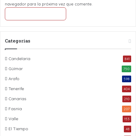
navegador para la próxima vez que comente.
Categorías
Candelaria
841
Güímar
750
Arafo
598
Tenerife
404
Canarias
210
Fasnia
207
Valle
153
El Tiempo
48