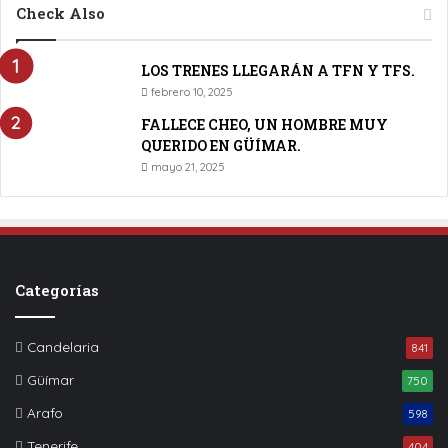
Check Also
LOS TRENES LLEGARÁN A TFN Y TFS.
febrero 10, 2025
FALLECE CHEO, UN HOMBRE MUY
QUERIDO EN GÜÍMAR.
mayo 21, 2025
Categorías
Candelaria
841
Güímar
750
Arafo
598
Tenerife
404