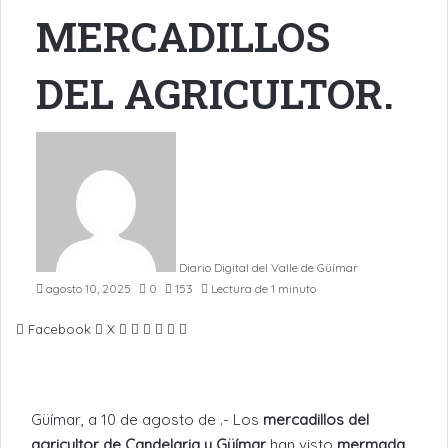
MERCADILLOS
DEL AGRICULTOR.
Diario Digital del Valle de Güímar
agosto 10, 2025
0
153
Lectura de 1 minuto
LinkedIn
Pinterest
WhatsApp
Telegram
Compartir
Imprimir
Facebook
X
por
Email
Güímar, a 10 de agosto de .- Los
mercadillos del
agricultor de Candelaria y Güímar
han visto
mermada