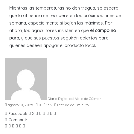
Mientras las temperaturas no den tregua, se espera
que la afluencia se recupere en los próximos fines de
semana, especialmente si bajan las máximas. Por
ahora, los agricultores insisten en que
el campo no
para
, y que sus puestos seguirán abiertos para
quienes deseen apoyar el producto local.
Diario Digital del Valle de Güímar
agosto 10, 2025
0
153
Lectura de 1 minuto
LinkedIn
Pinterest
WhatsApp
Telegram
Compartir
Imprimir
Facebook
X
por
Compartir
Facebook
X
WhatsApp
Telegram
Compartir
Imprimir
Email
por