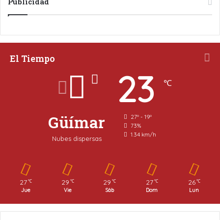
Publicidad
El Tiempo
23
℃
Güímar
27º - 19º
73%
1.34 km/h
Nubes dispersas
27
29
29
27
26
℃
℃
℃
℃
℃
Jue
Vie
Sáb
Dom
Lun