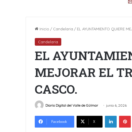
Inicio
/
Candelaria
/
EL AYUNTAMIENTO QUIERE ME
Candelaria
EL AYUNTAMIE
MEJORAR EL TR
CASCO.
Diario Digital del Valle de Güímar
junio 6, 2026
LinkedIn
Facebook
X