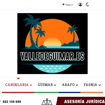
Iniciar sesión
Switch sk
Seguir
CANDELARIA
GÜÍMAR
ARAFO
FASNIA