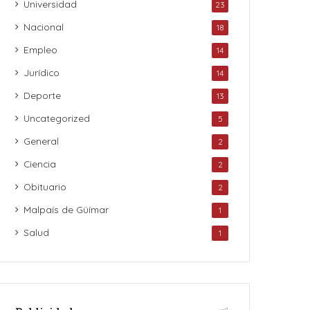
Universidad
23
Nacional
18
Empleo
14
Jurídico
14
Deporte
13
Uncategorized
5
General
2
Ciencia
2
Obituario
2
Malpaís de Güímar
1
Salud
1