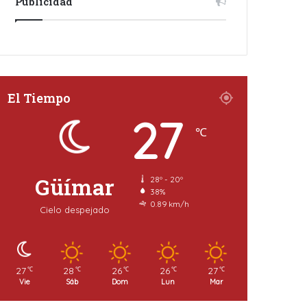
Publicidad
El Tiempo
27
℃
Güímar
28º - 20º
38%
0.89 km/h
Cielo despejado
27
28
26
26
27
℃
℃
℃
℃
℃
Vie
Sáb
Dom
Lun
Mar