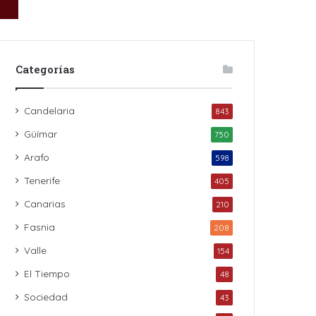
Categorías
Candelaria
843
Güímar
750
Arafo
598
Tenerife
405
Canarias
210
Fasnia
208
Valle
154
El Tiempo
48
Sociedad
43