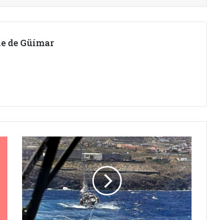
lle de Güímar
VELERO
EN
A
APUROS
ACTIVA
LLAMADA
DE
EMERGENCIA