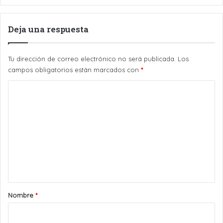
Deja una respuesta
Tu dirección de correo electrónico no será publicada.
Los
campos obligatorios están marcados con
*
C
o
m
e
n
t
a
r
Nombre
*
i
o