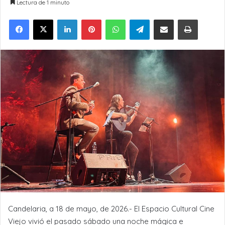
Lectura de 1 minuto
LinkedIn
Pinterest
WhatsApp
Telegram
Compartir por Email
Imprimir
Candelaria, a 18 de mayo, de 2026.- El Espacio Cultural Cine
Viejo vivió el pasado sábado una noche mágica e