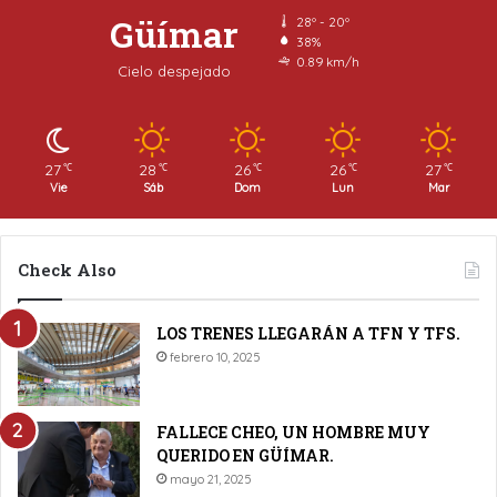
Güímar
28º - 20º
38%
0.89 km/h
Cielo despejado
27
28
26
26
27
℃
℃
℃
℃
℃
Vie
Sáb
Dom
Lun
Mar
Check Also
LOS TRENES LLEGARÁN A TFN Y TFS.
febrero 10, 2025
FALLECE CHEO, UN HOMBRE MUY
QUERIDO EN GÜÍMAR.
mayo 21, 2025