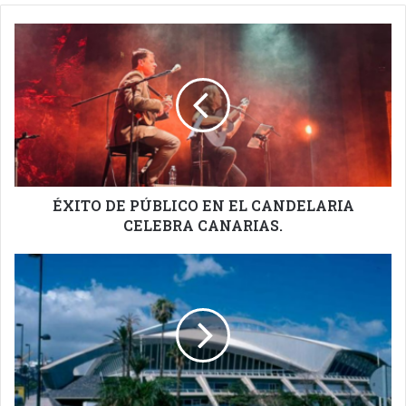
ÉXITO
DE
PÚBLICO
EN
EL
CANDELARIA
CELEBRA
CANARIAS.
ÉXITO DE PÚBLICO EN EL CANDELARIA
CELEBRA CANARIAS.
GASTROCANARIAS
EMPIEZA
A
ANDAR
EN
EL
RECINTO
FERIAL