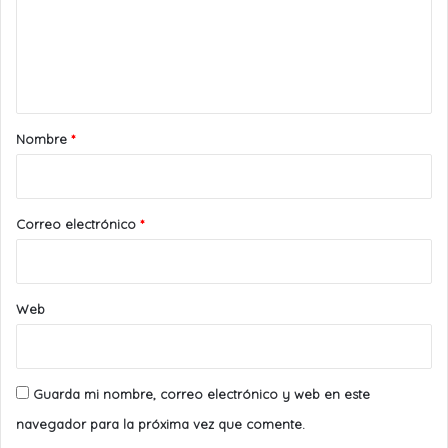
e
n
t
a
r
Nombre
*
i
o
*
Correo electrónico
*
Web
Guarda mi nombre, correo electrónico y web en este
navegador para la próxima vez que comente.