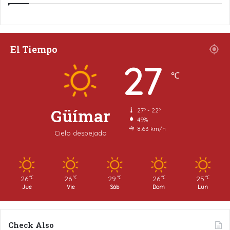
El Tiempo
27
℃
Güímar
27º - 22º
49%
8.63 km/h
Cielo despejado
26
26
29
26
25
℃
℃
℃
℃
℃
Jue
Vie
Sáb
Dom
Lun
Check Also