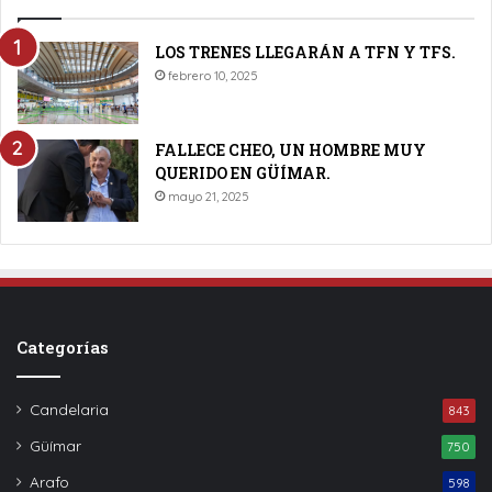
LOS TRENES LLEGARÁN A TFN Y TFS.
febrero 10, 2025
FALLECE CHEO, UN HOMBRE MUY
QUERIDO EN GÜÍMAR.
mayo 21, 2025
Categorías
Candelaria
843
Güímar
750
Arafo
598