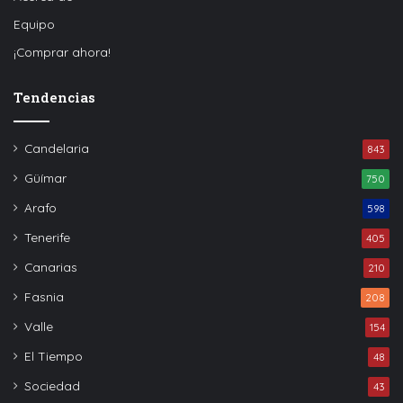
Equipo
¡Comprar ahora!
Tendencias
Candelaria
843
Güímar
750
Arafo
598
Tenerife
405
Canarias
210
Fasnia
208
Valle
154
El Tiempo
48
Sociedad
43