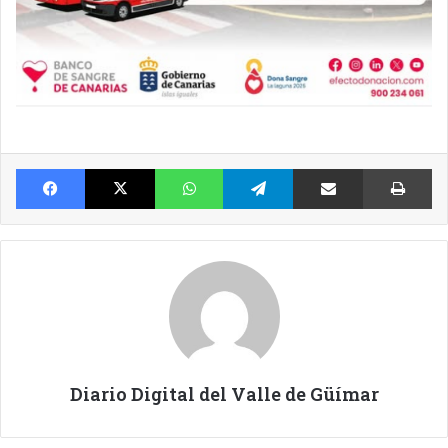
Facebook
X
WhatsApp
Telegram
Compartir por Email
Im
Diario Digital del Valle de Güímar