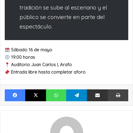
tradición se sube al escenario y el
público se convierte en parte del
espectáculo.
Sábado 16 de mayo
19:00 horas
Auditorio Juan Carlos I, Arafo
Entrada libre hasta completar aforo
Facebook
X
WhatsApp
Telegram
Compartir por Email
Im