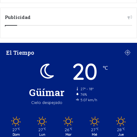
Publicidad
El Tiempo
20
℃
Güímar
27º - 18º
76%
5.07 km/h
Cielo despejado
27
27
26
27
28
℃
℃
℃
℃
℃
Dom
Lun
Mar
Mié
Jue