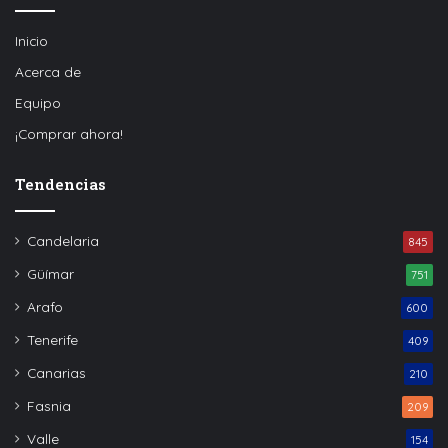
Inicio
Acerca de
Equipo
¡Comprar ahora!
Tendencias
Candelaria
845
Güímar
751
Arafo
600
Tenerife
409
Canarias
210
Fasnia
209
Valle
154