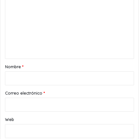
o
m
e
n
t
a
r
Nombre
*
i
o
*
Correo electrónico
*
Web