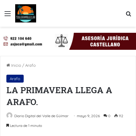
Menú
B
Inicio
/
Arafo
Arafo
LA PRIMAVERA LLEGA A
ARAFO.
Diario Digital del Valle de Güímar
mayo 9, 2026
0
112
Lectura de 1 minuto
LinkedIn
Pinterest
WhatsApp
Telegram
Compartir por Email
Imprimir