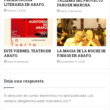
TALLERES DEL PROYECTO
LITERARIA EN ARAFO.
FARO EN MARCHA.
marzo 1, 2026
hace 3 semanas
ESTE VIERNES, TEATRO EN
LA MAGIA DE LA NOCHE DE
ARAFO.
FINAOS EN ARAFO.
hace 4 semanas
noviembre 9, 2025
Deja una respuesta
Tu dirección de correo electrónico no será publicada.
Los
campos obligatorios están marcados con
*
C