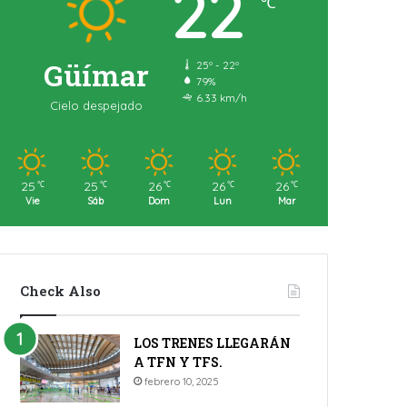
22
℃
Güímar
25º - 22º
79%
6.33 km/h
Cielo despejado
25
25
26
26
26
℃
℃
℃
℃
℃
Vie
Sáb
Dom
Lun
Mar
Check Also
LOS TRENES LLEGARÁN
A TFN Y TFS.
febrero 10, 2025