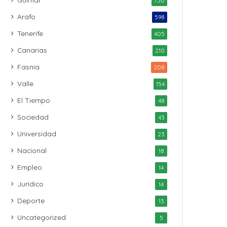
750
Arafo
598
Tenerife
405
Canarias
210
Fasnia
208
Valle
154
El Tiempo
48
Sociedad
43
Universidad
23
Nacional
18
Empleo
14
Jurídico
14
Deporte
13
Uncategorized
5