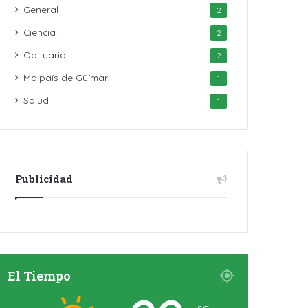
General
2
Ciencia
2
Obituario
2
Malpaís de Güímar
1
Salud
1
Publicidad
El Tiempo