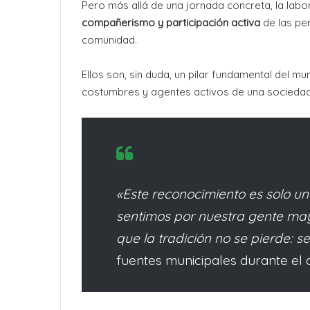
Pero más allá de una jornada concreta, la labo
compañerismo y participación activa
de las per
comunidad.
Ellos son, sin duda, un pilar fundamental del m
costumbres y agentes activos de una socieda
«Este reconocimiento es solo u
sentimos por nuestra gente may
que la tradición no se pierde: s
fuentes municipales durante el a