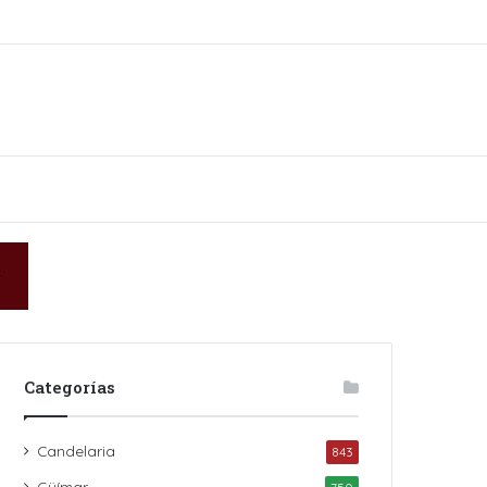
in
Categorías
Candelaria
843
Güímar