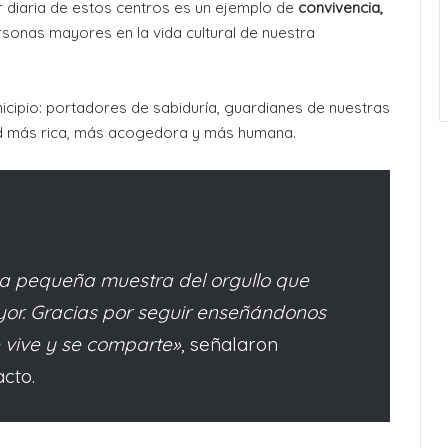
r diaria de estos centros es un ejemplo de
convivencia,
sonas mayores en la vida cultural de nuestra
unicipio: portadores de sabiduría, guardianes de nuestras
d más rica, más acogedora y más humana.
na pequeña muestra del orgullo que
or. Gracias por seguir enseñándonos
e vive y se comparte»
, señalaron
cto.