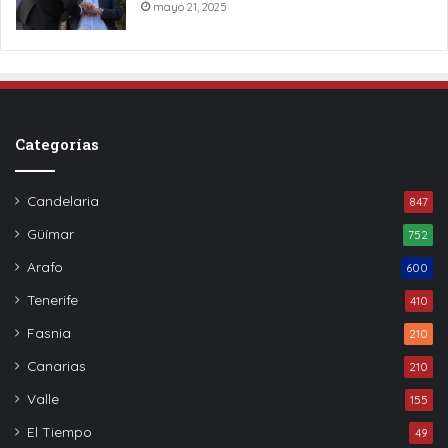
mayo 21, 2025
Categorías
Candelaria
847
Güímar
752
Arafo
600
Tenerife
410
Fasnia
210
Canarias
210
Valle
155
El Tiempo
49