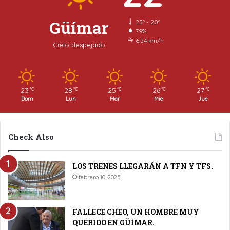
Güímar
23º - 20º
79%
6.54 km/h
Cielo despejado
23
28
25
26
27
℃
℃
℃
℃
℃
Dom
Lun
Mar
Mié
Jue
Check Also
LOS TRENES LLEGARÁN A TFN Y TFS.
febrero 10, 2025
FALLECE CHEO, UN HOMBRE MUY
QUERIDO EN GÜÍMAR.