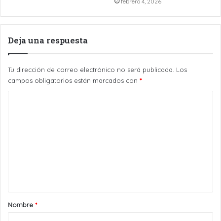
febrero 4, 2026
Deja una respuesta
Tu dirección de correo electrónico no será publicada.
Los
campos obligatorios están marcados con
*
C
o
m
e
n
t
a
r
Nombre
*
i