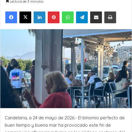
Lectura de 3 minutos
LinkedIn
Pinterest
WhatsApp
Telegram
Compartir por Email
Imprimir
Candelaria, a 24 de mayo de 2026.- El binomio perfecto de
buen tiempo y buena mar ha provocado este fin de