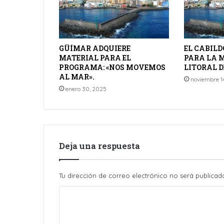
GÜÍMAR ADQUIERE
EL CABILD
MATERIAL PARA EL
PARA LA 
PROGRAMA: «NOS MOVEMOS
LITORAL D
AL MAR».
noviembre 1
enero 30, 2025
Deja una respuesta
Tu dirección de correo electrónico no será publicad
C
o
m