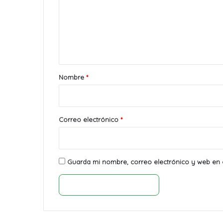
e
n
t
a
r
Nombre
*
i
o
*
Correo electrónico
*
Guarda mi nombre, correo electrónico y web en 