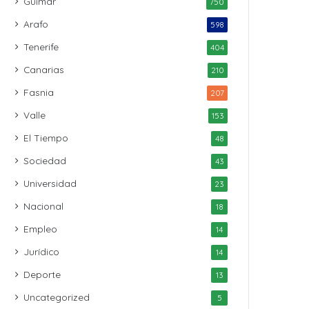
Güímar
750
Arafo
598
Tenerife
404
Canarias
210
Fasnia
207
Valle
153
El Tiempo
48
Sociedad
43
Universidad
23
Nacional
18
Empleo
14
Jurídico
14
Deporte
13
Uncategorized
5