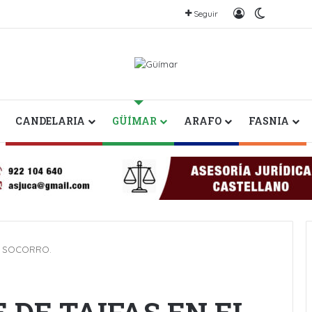
Iniciar sesión
Switch sk
Seguir
CANDELARIA
GÜÍMAR
ARAFO
FASNIA
L SOCORRO.