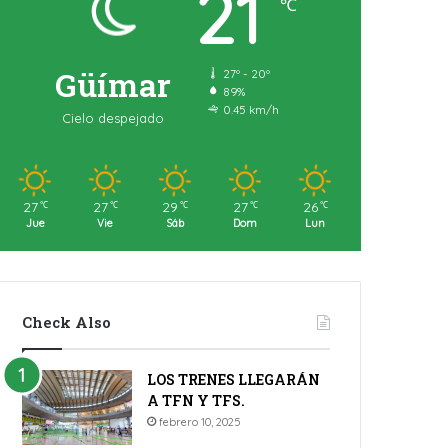
21
℃
Güímar
27º - 20º
89%
0.45 km/h
Cielo despejado
27
27
29
27
26
℃
℃
℃
℃
℃
Jue
Vie
Sáb
Dom
Lun
Check Also
LOS TRENES LLEGARÁN
A TFN Y TFS.
febrero 10, 2025