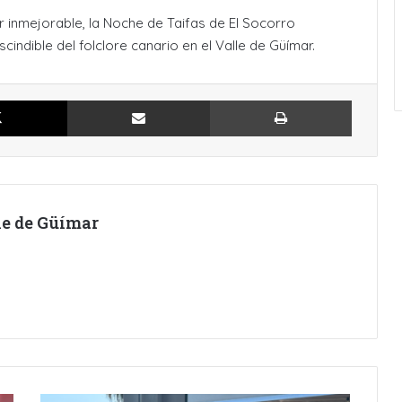
r inmejorable, la Noche de Taifas de El Socorro
indible del folclore canario en el Valle de Güímar.
X
Compartir por Email
Imprimir
lle de Güímar
LA