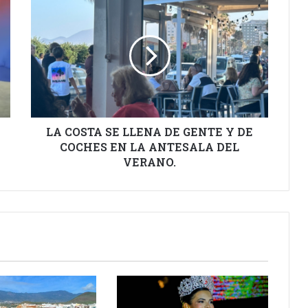
COSTA
SE
LLENA
DE
GENTE
Y
DE
COCHES
EN
LA COSTA SE LLENA DE GENTE Y DE
LA
COCHES EN LA ANTESALA DEL
ANTESALA
VERANO.
DEL
VERANO.