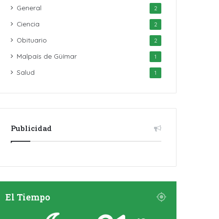
General
2
Ciencia
2
Obituario
2
Malpaís de Güímar
1
Salud
1
Publicidad
El Tiempo