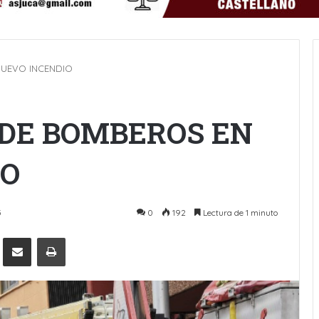
NUEVO INCENDIO
DE BOMBEROS EN
IO
5
0
192
Lectura de 1 minuto
Pinterest
Compartir por Email
Imprimir