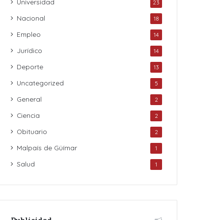
Universidad
23
Nacional
18
Empleo
14
Jurídico
14
Deporte
13
Uncategorized
5
General
2
Ciencia
2
Obituario
2
Malpaís de Güímar
1
Salud
1
Publicidad