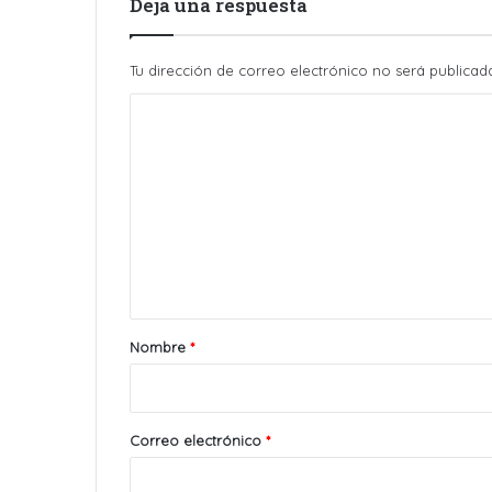
Deja una respuesta
Tu dirección de correo electrónico no será publicad
C
o
m
e
n
t
a
r
Nombre
*
i
o
*
Correo electrónico
*