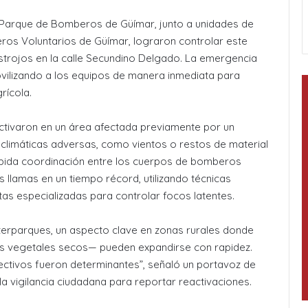
l Parque de Bomberos de Güímar, junto a unidades de
ros Voluntarios de Güímar, lograron controlar este
strojos en la calle Secundino Delgado. La emergencia
ovilizando a los equipos de manera inmediata para
rícola.
activaron en un área afectada previamente por un
climáticas adversas, como vientos o restos de material
ápida coordinación entre los cuerpos de bomberos
s llamas en un tiempo récord, utilizando técnicas
as especializadas para controlar focos latentes.
nterparques, un aspecto clave en zonas rurales donde
os vegetales secos— pueden expandirse con rapidez.
fectivos fueron determinantes”, señaló un portavoz de
la vigilancia ciudadana para reportar reactivaciones.