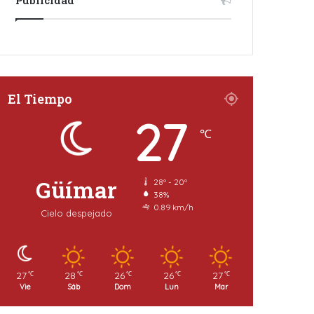
El Tiempo
27
℃
Güímar
28º - 20º
38%
0.89 km/h
Cielo despejado
27
28
26
26
27
℃
℃
℃
℃
℃
Vie
Sáb
Dom
Lun
Mar