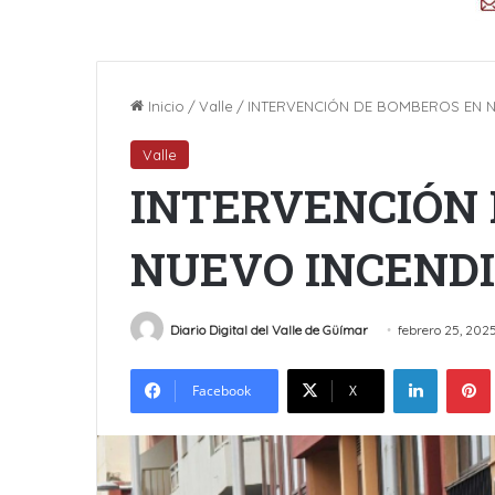
Inicio
/
Valle
/
INTERVENCIÓN DE BOMBEROS EN 
Valle
INTERVENCIÓN 
NUEVO INCEND
Diario Digital del Valle de Güímar
febrero 25, 202
LinkedIn
Facebook
X