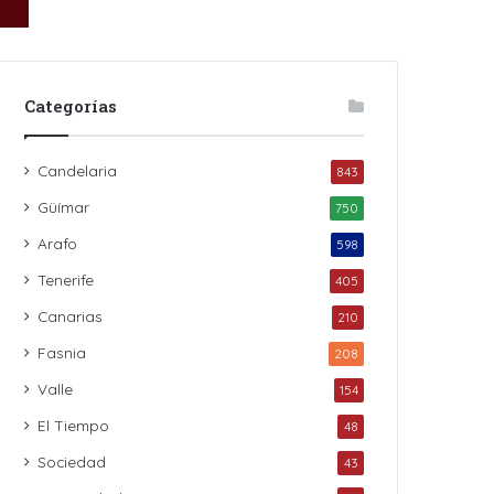
Categorías
Candelaria
843
Güímar
750
Arafo
598
Tenerife
405
Canarias
210
Fasnia
208
Valle
154
El Tiempo
48
Sociedad
43