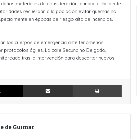
 daños materiales de consideración, aunque el incidente
utoridades recuerdan a la población evitar quemas no
specialmente en épocas de riesgo alto de incendios.
ntan los cuerpos de emergencia ante fenómenos
r protocolos ágiles. La calle Secundino Delgado,
itoreada tras la intervención para descartar nuevos
X
Compartir por Email
Imprimir
lle de Güímar