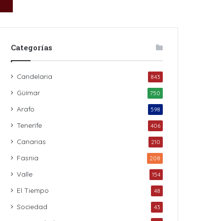
Categorías
Candelaria
843
Güímar
750
Arafo
598
Tenerife
406
Canarias
210
Fasnia
208
Valle
154
El Tiempo
48
Sociedad
43