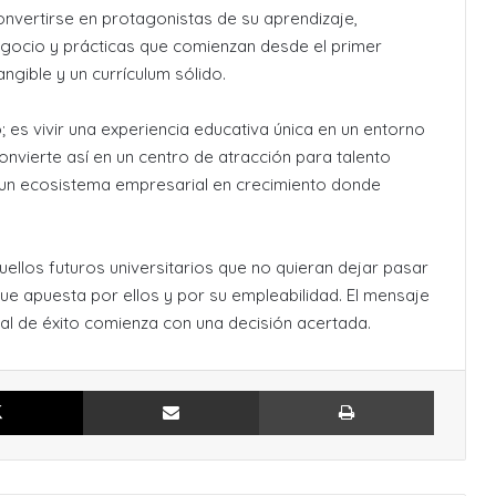
nvertirse en protagonistas de su aprendizaje,
egocio y prácticas que comienzan desde el primer
gible y un currículum sólido.
o; es vivir una experiencia educativa única en un entorno
onvierte así en un centro de atracción para talento
y un ecosistema empresarial en crecimiento donde
ellos futuros universitarios que no quieran dejar pasar
que apuesta por ellos y por su empleabilidad. El mensaje
nal de éxito comienza con una decisión acertada.
X
Compartir por Email
Imprimir