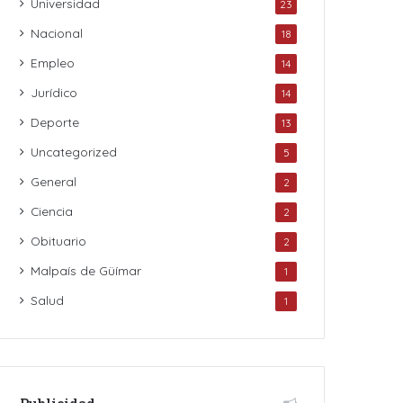
Universidad
23
Nacional
18
Empleo
14
Jurídico
14
Deporte
13
Uncategorized
5
General
2
Ciencia
2
Obituario
2
Malpaís de Güímar
1
Salud
1
Publicidad