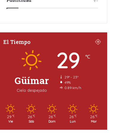
El Tiempo
29
℃
Güímar
29º - 23º
49%
0.89 km/h
Cielo despejado
29
26
26
26
26
℃
℃
℃
℃
℃
Vie
Sáb
Dom
Lun
Mar