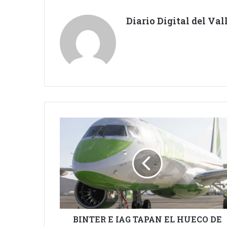
Diario Digital del Va
BINTER
E
IAG
TAPAN
EL
HUECO
DE
RYANAIR
EN
TFN.
BINTER E IAG TAPAN EL HUECO DE