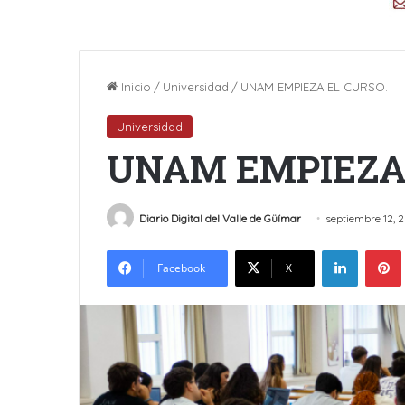
Inicio
/
Universidad
/
UNAM EMPIEZA EL CURSO.
Universidad
UNAM EMPIEZA 
Diario Digital del Valle de Güímar
septiembre 12, 
LinkedIn
Facebook
X