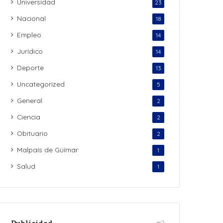
Universidad
23
Nacional
18
Empleo
14
Jurídico
14
Deporte
13
Uncategorized
5
General
2
Ciencia
2
Obituario
2
Malpaís de Güímar
1
Salud
1
Publicidad