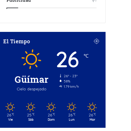
El Tiempo
26
℃
Güímar
26º - 23º
58%
1.79 km/h
Cielo despejado
26
25
26
26
26
℃
℃
℃
℃
℃
Vie
Sáb
Dom
Lun
Mar