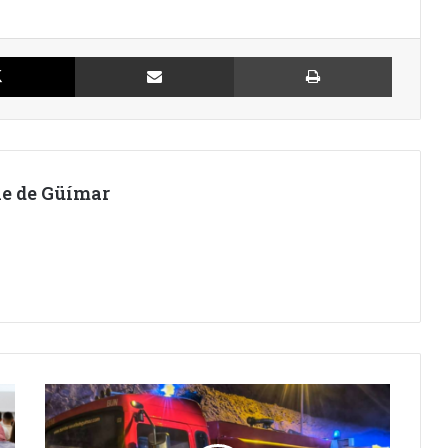
X
Compartir por Email
Imprimir
lle de Güímar
BOMBEROS
VOLUNTARIOS
COLABORAN