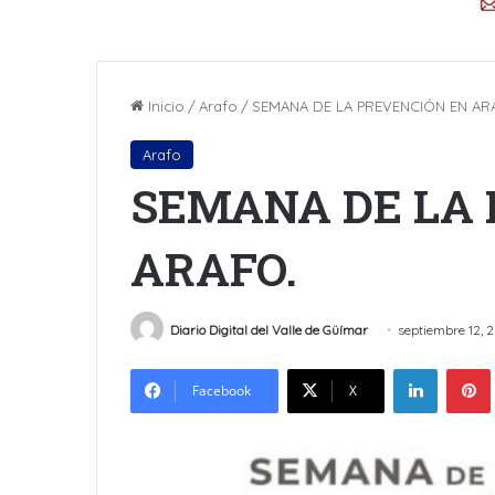
Inicio
/
Arafo
/
SEMANA DE LA PREVENCIÓN EN AR
Arafo
SEMANA DE LA 
ARAFO.
Diario Digital del Valle de Güímar
septiembre 12, 
LinkedIn
Facebook
X