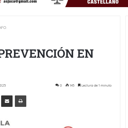
AFO.
PREVENCIÓN EN
2025
0
145
Lectura de 1 minuto
Pinterest
Compartir por Email
Imprimir