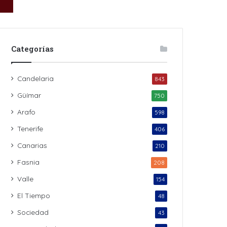
Categorías
Candelaria
843
Güímar
750
Arafo
598
Tenerife
406
Canarias
210
Fasnia
208
Valle
154
El Tiempo
48
Sociedad
43