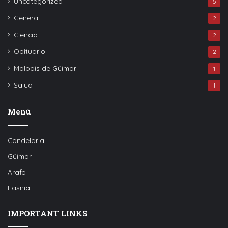
Uncategorized
5
General
2
Ciencia
2
Obituario
2
Malpaís de Güímar
1
Salud
1
Menú
Candelaria
Güímar
Arafo
Fasnia
IMPORTANT LINKS