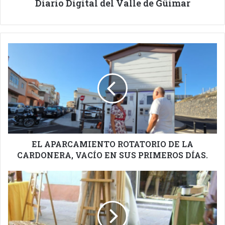
Diario Digital del Valle de Güímar
EL
APARCAMIENTO
ROTATORIO
DE
LA
CARDONERA,
VACÍO
EN
SUS
PRIMEROS
EL APARCAMIENTO ROTATORIO DE LA
DÍAS.
CARDONERA, VACÍO EN SUS PRIMEROS DÍAS.
CANDELARIA
TENDRÁ
ACTIVIDADES
FORMATIVAS
DEL