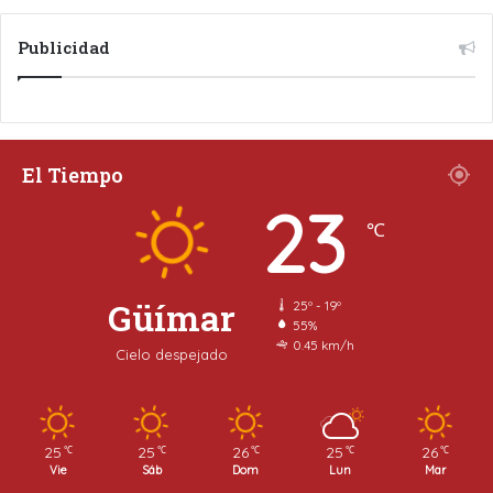
Publicidad
El Tiempo
23
℃
Güímar
25º - 19º
55%
0.45 km/h
Cielo despejado
25
25
26
25
26
℃
℃
℃
℃
℃
Vie
Sáb
Dom
Lun
Mar