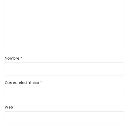
o
m
e
n
t
a
r
Nombre
*
i
o
*
Correo electrónico
*
Web