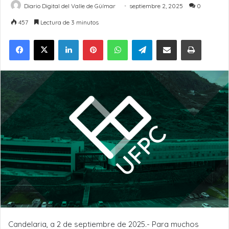
Diario Digital del Valle de Güímar
septiembre 2, 2025
0
457
Lectura de 3 minutos
LinkedIn
Pinterest
WhatsApp
Telegram
Compartir por Email
Imprimir
Candelaria, a 2 de septiembre de 2025.- Para muchos