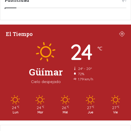
El Tiempo
24
℃
Güímar
24º - 20º
72%
1.79 km/h
Cielo despejado
24
24
26
27
27
℃
℃
℃
℃
℃
Lun
Mar
Mié
Jue
Vie