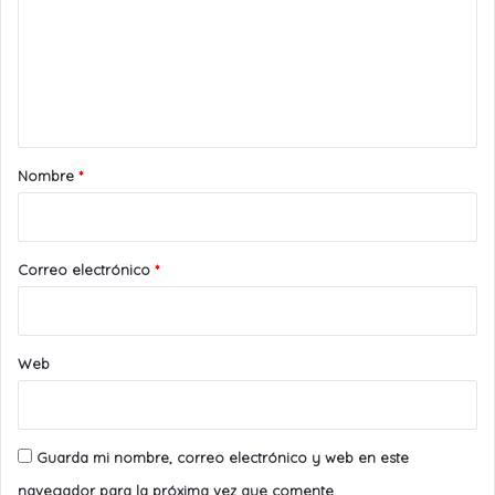
m
e
n
t
a
r
Nombre
*
i
o
*
Correo electrónico
*
Web
Guarda mi nombre, correo electrónico y web en este
navegador para la próxima vez que comente.