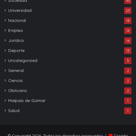
Sociedad
43
Universidad
23
Nacional
18
Empleo
14
Jurídico
14
Deporte
13
Uncategorized
5
General
2
Ciencia
2
Obituario
2
Malpaís de Güímar
1
Salud
1
© Copyright 2026, Todos los derechos reservados |
Creado