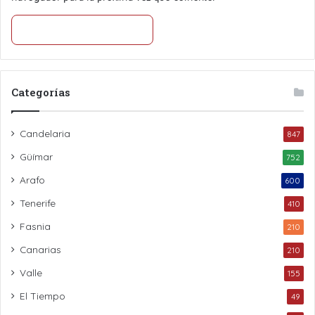
Categorías
Candelaria
847
Güímar
752
Arafo
600
Tenerife
410
Fasnia
210
Canarias
210
Valle
155
El Tiempo
49