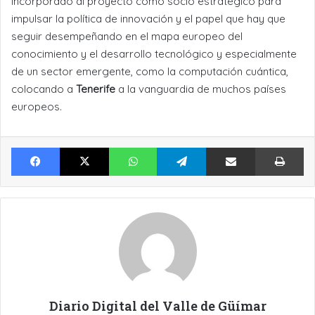
incorporado al proyecto como socio estratégico para
impulsar la política de innovación y el papel que hay que
seguir desempeñando en el mapa europeo del
conocimiento y el desarrollo tecnológico y especialmente
de un sector emergente, como la computación cuántica,
colocando a
Tenerife
a la vanguardia de muchos países
europeos.
Facebook
X
WhatsApp
Telegram
Compartir por Email
Im
Diario Digital del Valle de Güímar