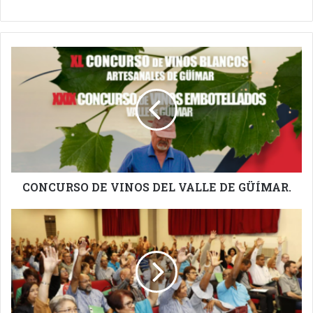
CONCURSO
DE
VINOS
DEL
VALLE
DE
GÜÍMAR.
CONCURSO DE VINOS DEL VALLE DE GÜÍMAR.
LA
PARTICIPACIÓN
CIUDADANA
ES
CLAVE
PARA
LAS