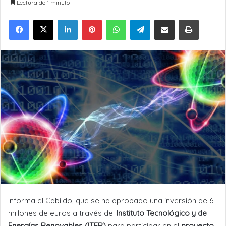
Lectura de 1 minuto
LinkedIn
Pinterest
WhatsApp
Telegram
Compartir por Email
Imprimir
Informa el Cabildo, que se ha aprobado una inversión de 6
millones de euros a través del
Instituto Tecnológico y de
Energías Renovables (ITER)
para participar en el
proyecto