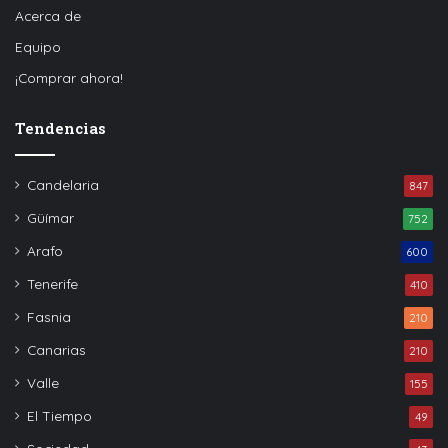
Acerca de
Equipo
¡Comprar ahora!
Tendencias
Candelaria
847
Güímar
752
Arafo
600
Tenerife
410
Fasnia
210
Canarias
210
Valle
155
El Tiempo
49