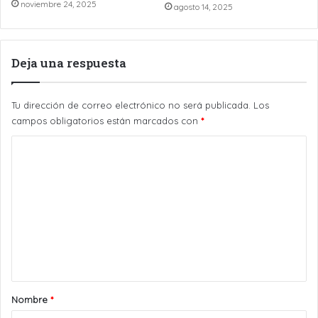
noviembre 24, 2025
agosto 14, 2025
Deja una respuesta
Tu dirección de correo electrónico no será publicada.
Los
campos obligatorios están marcados con
*
C
o
m
e
n
t
a
r
Nombre
*
i