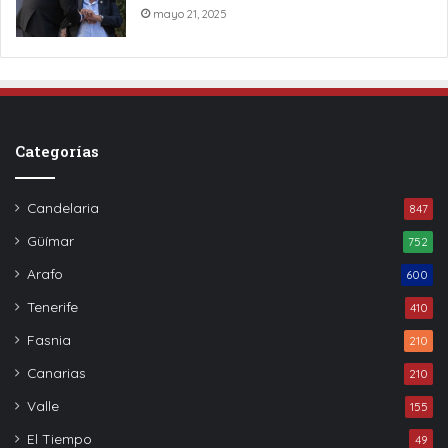
mayo 21, 2025
Categorías
Candelaria
847
Güímar
752
Arafo
600
Tenerife
410
Fasnia
210
Canarias
210
Valle
155
El Tiempo
49