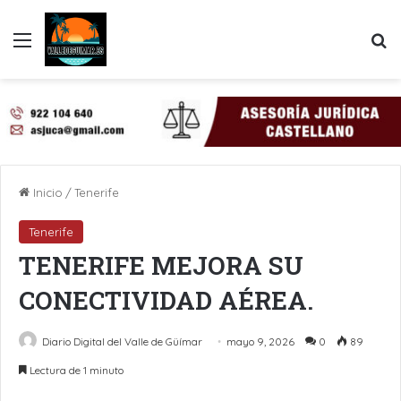
Menú
B
Inicio
/
Tenerife
Tenerife
TENERIFE MEJORA SU
CONECTIVIDAD AÉREA.
Diario Digital del Valle de Güímar
mayo 9, 2026
0
89
Lectura de 1 minuto
LinkedIn
Pinterest
WhatsApp
Telegram
Compartir por Email
Imprimir