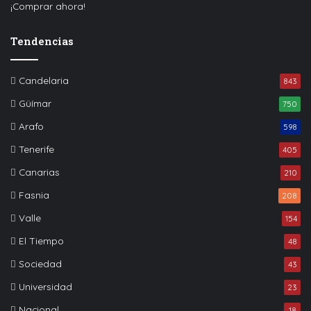
¡Comprar ahora!
Tendencias
Candelaria
843
Güímar
750
Arafo
598
Tenerife
405
Canarias
210
Fasnia
208
Valle
154
El Tiempo
48
Sociedad
43
Universidad
23
Nacional
18