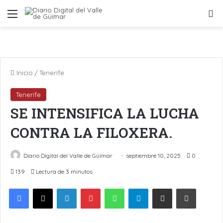
Menú
B
Inicio
/
Tenerife
Tenerife
SE INTENSIFICA LA LUCHA
CONTRA LA FILOXERA.
Diario Digital del Valle de Güímar
septiembre 10, 2025
0
139
Lectura de 3 minutos
LinkedIn
Pinterest
WhatsApp
Telegram
Compartir por Email
Imprimir