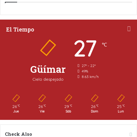
El Tiempo
27
℃
Güímar
27º - 22º
49%
8.63 km/h
Cielo despejado
26
26
29
26
25
℃
℃
℃
℃
℃
Jue
Vie
Sáb
Dom
Lun
Check Also