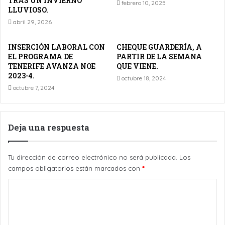
TRAS UN INVIERNO
febrero 10, 2025
LLUVIOSO.
abril 29, 2026
INSERCIÓN LABORAL CON
CHEQUE GUARDERÍA, A
EL PROGRAMA DE
PARTIR DE LA SEMANA
TENERIFE AVANZA NOE
QUE VIENE.
2023-4.
octubre 18, 2024
octubre 7, 2024
Deja una respuesta
Tu dirección de correo electrónico no será publicada.
Los
campos obligatorios están marcados con
*
C
o
m