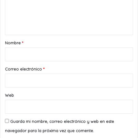
e
n
t
a
r
Nombre
*
i
o
*
Correo electrónico
*
Web
Guarda mi nombre, correo electrónico y web en este
navegador para la próxima vez que comente.