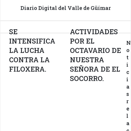
Diario Digital del Valle de Güímar
SE
SE
ACTIVIDADES
ACTIVIDADES
INTENSIFICA
POR
INTENSIFICA
POR EL
N
LA
EL
LUCHA
OCTAVARIO
LA LUCHA
OCTAVARIO DE
o
CONTRA
DE
t
CONTRA LA
NUESTRA
LA
NUESTRA
i
FILOXERA.
SEÑORA
FILOXERA.
SEÑORA DE EL
c
DE
SOCORRO.
i
EL
SOCORRO.
a
s
r
e
l
a
c