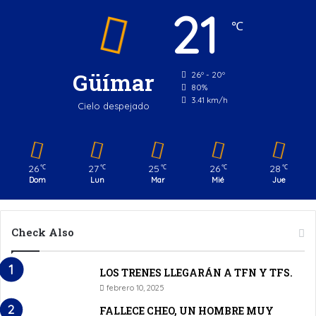
21
℃
Güímar
26º - 20º
80%
3.41 km/h
Cielo despejado
26
27
25
26
28
℃
℃
℃
℃
℃
Dom
Lun
Mar
Mié
Jue
Check Also
LOS TRENES LLEGARÁN A TFN Y TFS.
febrero 10, 2025
FALLECE CHEO, UN HOMBRE MUY