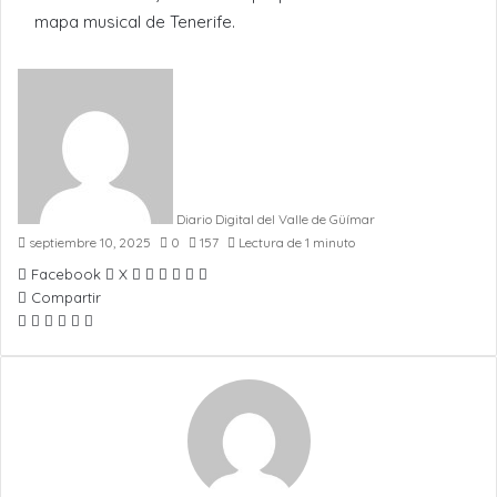
mapa musical de Tenerife.
Diario Digital del Valle de Güímar
septiembre 10, 2025
0
157
Lectura de 1 minuto
LinkedIn
Pinterest
WhatsApp
Telegram
Compartir
Imprimir
Facebook
X
por
Compartir
Facebook
X
WhatsApp
Telegram
Compartir
Imprimir
Email
por
Email