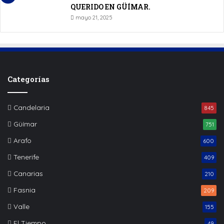
QUERIDO EN GÜÍMAR.
mayo 21, 2025
Categorías
Candelaria
845
Güímar
751
Arafo
600
Tenerife
409
Canarias
210
Fasnia
209
Valle
155
El Tiempo
49