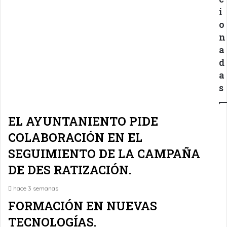
i
o
n
a
d
a
s
EL AYUNTANIENTO PIDE
COLABORACIÓN EN EL
SEGUIMIENTO DE LA CAMPAÑA
DE DES RATIZACIÓN.
hace 3 semanas
FORMACIÓN EN NUEVAS
TECNOLOGÍAS.