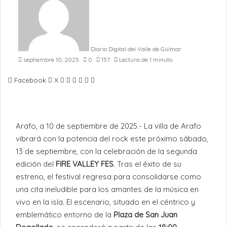
Diario Digital del Valle de Güímar
septiembre 10, 2025
0
157
Lectura de 1 minuto
LinkedIn
Pinterest
WhatsApp
Telegram
Compartir
Imprimir
Facebook
X
por
Email
Arafo, a 10 de septiembre de 2025.- La villa de Arafo
vibrará con la potencia del rock este próximo sábado,
13 de septiembre, con la celebración de la segunda
edición del
FIRE VALLEY FES
. Tras el éxito de su
estreno, el festival regresa para consolidarse como
una cita ineludible para los amantes de la música en
vivo en la isla. El escenario, situado en el céntrico y
emblemático entorno de la
Plaza de San Juan