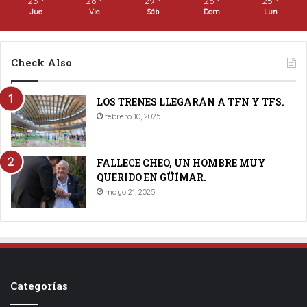
23
26
29
26
25
Jue
Vie
Sáb
Dom
Lun
Check Also
LOS TRENES LLEGARÁN A TFN Y TFS.
febrero 10, 2025
FALLECE CHEO, UN HOMBRE MUY
QUERIDO EN GÜÍMAR.
mayo 21, 2025
Categorías