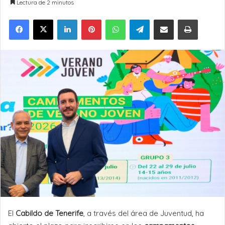
Lectura de 2 minutos
LinkedIn
Pinterest
WhatsApp
Telegram
Compartir por Email
Imprimir
El
Cabildo de Tenerife
, a través del área de Juventud, ha