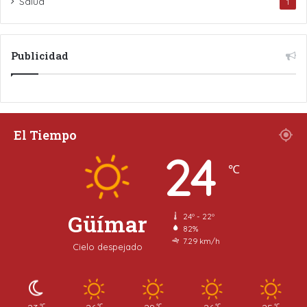
Salud
1
Publicidad
El Tiempo
24
℃
Güímar
24º - 22º
82%
7.29 km/h
Cielo despejado
℃
℃
℃
℃
℃