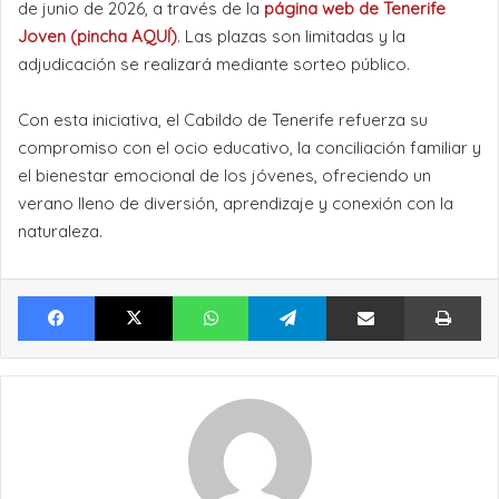
de junio de 2026, a través de la
página web de Tenerife
Joven (pincha AQUÍ)
. Las plazas son limitadas y la
adjudicación se realizará mediante sorteo público.
Con esta iniciativa, el Cabildo de Tenerife refuerza su
compromiso con el ocio educativo, la conciliación familiar y
el bienestar emocional de los jóvenes, ofreciendo un
verano lleno de diversión, aprendizaje y conexión con la
naturaleza.
Facebook
X
WhatsApp
Telegram
Compartir por Email
Im