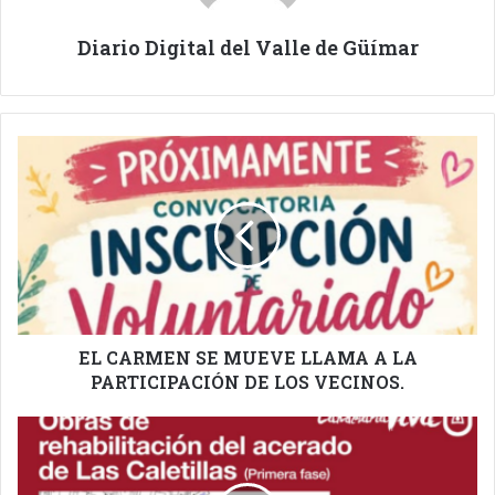
Diario Digital del Valle de Güímar
EL
CARMEN
SE
MUEVE
LLAMA
A
LA
PARTICIPACIÓN
DE
LOS
EL CARMEN SE MUEVE LLAMA A LA
VECINOS.
PARTICIPACIÓN DE LOS VECINOS.
COMIENZAN
ESTE
LUNES