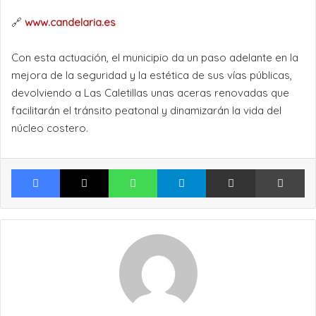
🔗
www.candelaria.es
Con esta actuación, el municipio da un paso adelante en la
mejora de la seguridad y la estética de sus vías públicas,
devolviendo a Las Caletillas unas aceras renovadas que
facilitarán el tránsito peatonal y dinamizarán la vida del
núcleo costero.
Facebook
X
WhatsApp
Telegram
Compartir por Email
Im