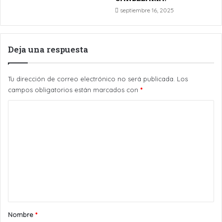
septiembre 16, 2025
Deja una respuesta
Tu dirección de correo electrónico no será publicada.
Los
campos obligatorios están marcados con
*
C
o
m
e
n
t
a
r
Nombre
*