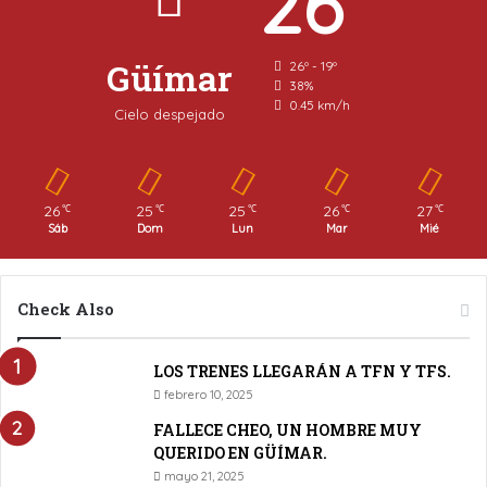
26
Güímar
26º - 19º
38%
0.45 km/h
Cielo despejado
26
25
25
26
27
℃
℃
℃
℃
℃
Sáb
Dom
Lun
Mar
Mié
Check Also
LOS TRENES LLEGARÁN A TFN Y TFS.
febrero 10, 2025
FALLECE CHEO, UN HOMBRE MUY
QUERIDO EN GÜÍMAR.
mayo 21, 2025