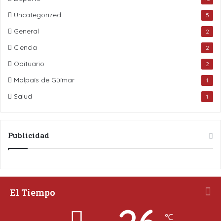
Uncategorized
5
General
2
Ciencia
2
Obituario
2
Malpaís de Güímar
1
Salud
1
Publicidad
El Tiempo
℃