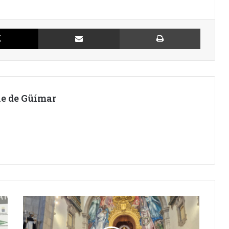
X
Compartir por Email
Imprimir
lle de Güímar
EL
TENERIFE
VISITÓ