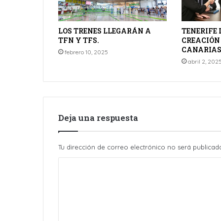
LOS TRENES LLEGARÁN A
TENERIFE 
TFN Y TFS.
CREACIÓN 
CANARIAS
febrero 10, 2025
abril 2, 202
Deja una respuesta
Tu dirección de correo electrónico no será publicad
C
o
m
e