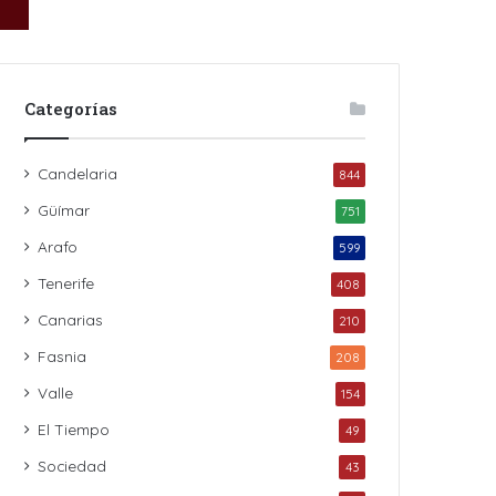
Categorías
Candelaria
844
Güímar
751
Arafo
599
Tenerife
408
Canarias
210
Fasnia
208
Valle
154
El Tiempo
49
Sociedad
43