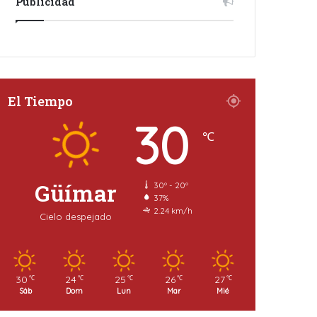
Publicidad
El Tiempo
30
℃
Güímar
30º - 20º
37%
2.24 km/h
Cielo despejado
30
24
25
26
27
℃
℃
℃
℃
℃
Sáb
Dom
Lun
Mar
Mié