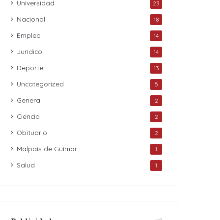
Universidad
23
Nacional
18
Empleo
14
Jurídico
14
Deporte
13
Uncategorized
5
General
2
Ciencia
2
Obituario
2
Malpaís de Güímar
1
Salud
1