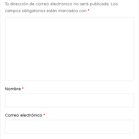
Tu dirección de correo electrónico no será publicada.
Los
campos obligatorios están marcados con
*
C
o
m
e
n
t
a
r
Nombre
*
i
o
*
Correo electrónico
*