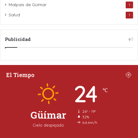
Malpaís de Güímar
1
Salud
1
Publicidad
El Tiempo
24
℃
Güímar
26º - 19º
32%
6.6 km/h
Cielo despejado