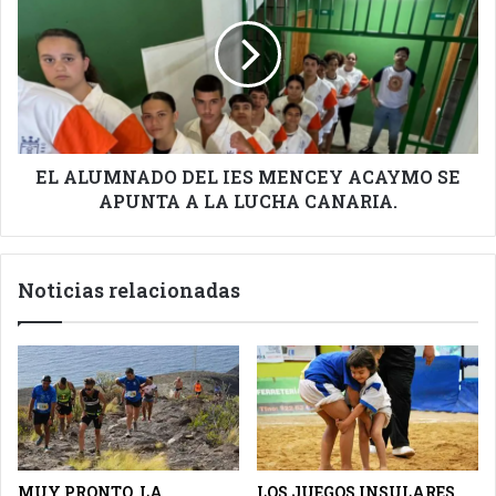
DEL
IES
MENCEY
ACAYMO
SE
APUNTA
A
LA
EL ALUMNADO DEL IES MENCEY ACAYMO SE
LUCHA
APUNTA A LA LUCHA CANARIA.
CANARIA.
Noticias relacionadas
MUY PRONTO, LA
LOS JUEGOS INSULARES