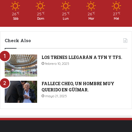
26
25
25
26
27
℃
℃
℃
℃
℃
Sáb
Dom
Lun
Mar
Mié
Check Also
LOS TRENES LLEGARÁN A TFN Y TFS.
febrero 10, 2025
FALLECE CHEO, UN HOMBRE MUY
QUERIDO EN GÜÍMAR.
mayo 21, 2025