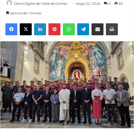
Diario Digital del Valle de Güímar
mayo 22, 2026
0
82
Lectura de 1 minuto
LinkedIn
Pinterest
WhatsApp
Telegram
Compartir por Email
Imprimir