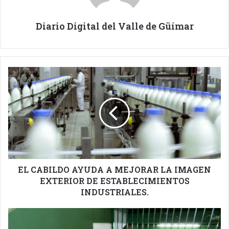
Diario Digital del Valle de Güímar
EL
CABILDO
AYUDA
A
MEJORAR
LA
IMAGEN
EXTERIOR
DE
ESTABLECIMIENTOS
EL CABILDO AYUDA A MEJORAR LA IMAGEN
INDUSTRIALES.
EXTERIOR DE ESTABLECIMIENTOS
INDUSTRIALES.
EL
ALUMNADO