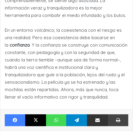
comprensiblemente, se siente algo asustada. La
información veraz y tranquilizadora es la mejor
herramienta para combatir el miedo infundado y los bulos.
En un entorno volcánico, la coexistencia con el riesgo es
una realidad. Pero esa coexistencia debe basarse en
la
confianza
. Y la confianza se construye con comunicación
constante, con pedagogía y con la seguridad de que,
cuando la tierra tiemble –aunque sea de forma normal–,
habrá una voz científica e institucional clara y
tranquilizadora que guíe a la población, lejos del ruido y el
sensacionalismo. La película ya se ha estrenado y las
mochilas están repartidas. Ahora, más que nunca, toca
llenar el vacío informativo con rigor y tranquilidad.
Facebook
X
WhatsApp
Telegram
Compartir por Email
Im