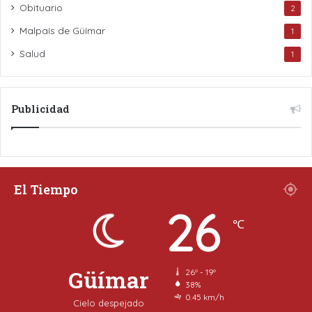
Obituario
2
Malpaís de Güímar
1
Salud
1
Publicidad
El Tiempo
26
℃
Güímar
26º - 19º
38%
0.45 km/h
Cielo despejado