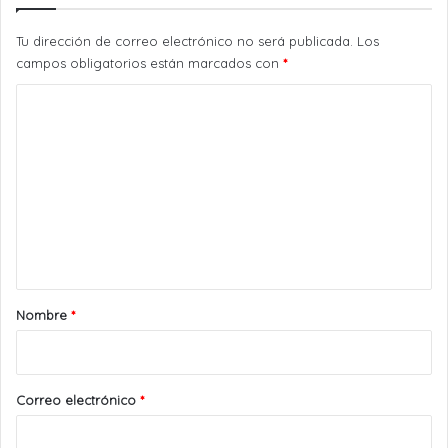
Tu dirección de correo electrónico no será publicada.
Los
campos obligatorios están marcados con
*
C
o
m
e
n
t
a
r
Nombre
*
i
o
*
Correo electrónico
*