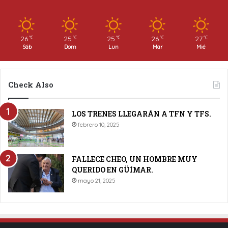
26
25
25
26
27
℃
℃
℃
℃
℃
Sáb
Dom
Lun
Mar
Mié
Check Also
LOS TRENES LLEGARÁN A TFN Y TFS.
febrero 10, 2025
FALLECE CHEO, UN HOMBRE MUY
QUERIDO EN GÜÍMAR.
mayo 21, 2025