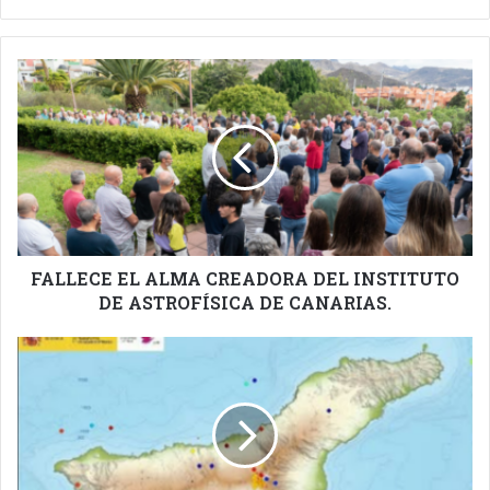
FALLECE
EL
ALMA
CREADORA
DEL
INSTITUTO
DE
ASTROFÍSICA
DE
CANARIAS.
FALLECE EL ALMA CREADORA DEL INSTITUTO
DE ASTROFÍSICA DE CANARIAS.
AUMENTAN
LOS
EPISODIOS
DE
SISMICIDAD
EN
TENERIFE