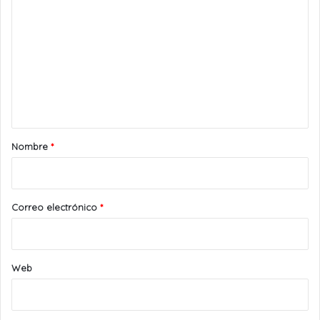
o
m
e
n
t
a
r
Nombre
*
i
o
*
Correo electrónico
*
Web