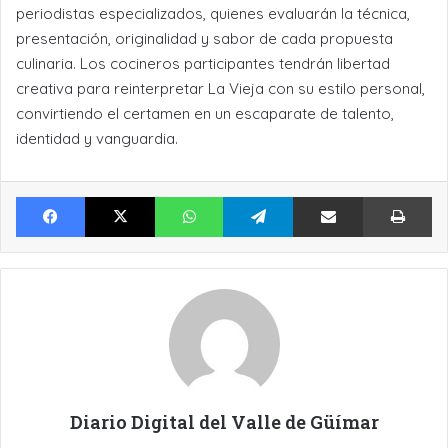
periodistas especializados, quienes evaluarán la técnica,
presentación, originalidad y sabor de cada propuesta
culinaria. Los cocineros participantes tendrán libertad
creativa para reinterpretar La Vieja con su estilo personal,
convirtiendo el certamen en un escaparate de talento,
identidad y vanguardia.
Facebook
X
WhatsApp
Telegram
Compartir por Email
Im
Diario Digital del Valle de Güímar