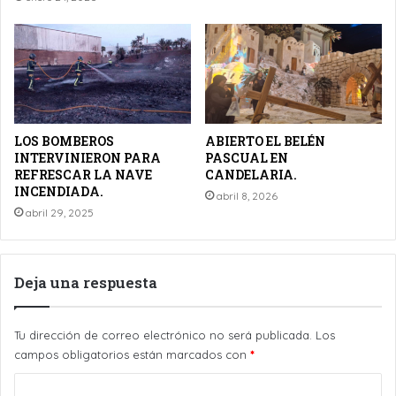
LOS BOMBEROS
ABIERTO EL BELÉN
INTERVINIERON PARA
PASCUAL EN
REFRESCAR LA NAVE
CANDELARIA.
INCENDIADA.
abril 8, 2026
abril 29, 2025
Deja una respuesta
Tu dirección de correo electrónico no será publicada.
Los
campos obligatorios están marcados con
*
C