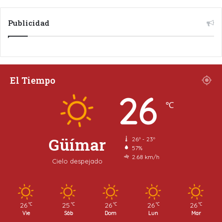
Publicidad
El Tiempo
26
℃
Güímar
26º - 23º
57%
2.68 km/h
Cielo despejado
26
25
26
26
26
℃
℃
℃
℃
℃
Vie
Sáb
Dom
Lun
Mar