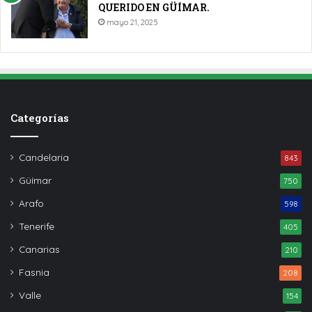
QUERIDO EN GÜÍMAR.
mayo 21, 2025
Categorías
Candelaria
843
Güímar
750
Arafo
598
Tenerife
405
Canarias
210
Fasnia
208
Valle
154