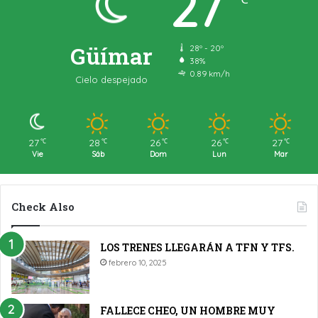
27
Güímar
28º - 20º
38%
0.89 km/h
Cielo despejado
27
28
26
26
27
℃
℃
℃
℃
℃
Vie
Sáb
Dom
Lun
Mar
Check Also
LOS TRENES LLEGARÁN A TFN Y TFS.
febrero 10, 2025
FALLECE CHEO, UN HOMBRE MUY