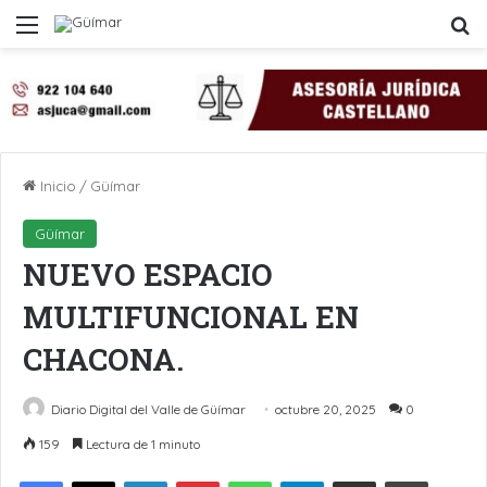
Menú
B
Inicio
/
Güímar
Güímar
NUEVO ESPACIO
MULTIFUNCIONAL EN
CHACONA.
Diario Digital del Valle de Güímar
octubre 20, 2025
0
159
Lectura de 1 minuto
LinkedIn
Pinterest
WhatsApp
Telegram
Compartir por Email
Imprimir