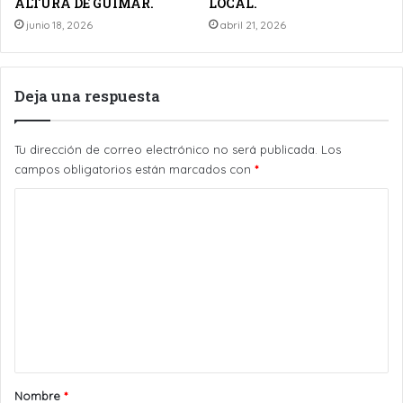
ALTURA DE GÜÍMAR.
LOCAL.
junio 18, 2026
abril 21, 2026
Deja una respuesta
Tu dirección de correo electrónico no será publicada.
Los
campos obligatorios están marcados con
*
C
o
m
e
n
t
a
r
Nombre
*