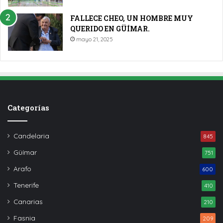
FALLECE CHEO, UN HOMBRE MUY
QUERIDO EN GÜÍMAR.
mayo 21, 2025
Categorías
Candelaria
845
Güímar
751
Arafo
600
Tenerife
410
Canarias
210
Fasnia
209