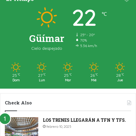
22
℃
Güímar
25º - 20º
70%
5.36 km/h
Cielo despejado
25
27
25
26
28
℃
℃
℃
℃
℃
Dom
Lun
Mar
Mié
Jue
Check Also
LOS TRENES LLEGARÁN A TFN Y TFS.
febrero 10, 2025