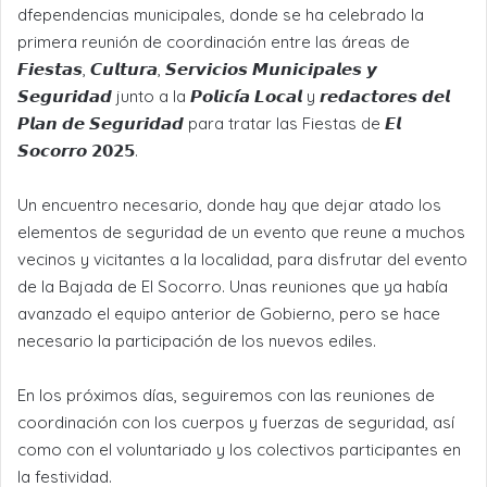
dfependencias municipales, donde se ha celebrado la
primera reunión de coordinación entre las áreas de
𝙁𝙞𝙚𝙨𝙩𝙖𝙨, 𝘾𝙪𝙡𝙩𝙪𝙧𝙖, 𝙎𝙚𝙧𝙫𝙞𝙘𝙞𝙤𝙨 𝙈𝙪𝙣𝙞𝙘𝙞𝙥𝙖𝙡𝙚𝙨 𝙮
𝙎𝙚𝙜𝙪𝙧𝙞𝙙𝙖𝙙 junto a la 𝙋𝙤𝙡𝙞𝙘𝙞́𝙖 𝙇𝙤𝙘𝙖𝙡 y 𝙧𝙚𝙙𝙖𝙘𝙩𝙤𝙧𝙚𝙨 𝙙𝙚𝙡
𝙋𝙡𝙖𝙣 𝙙𝙚 𝙎𝙚𝙜𝙪𝙧𝙞𝙙𝙖𝙙 para tratar las Fiestas de 𝙀𝙡
𝙎𝙤𝙘𝙤𝙧𝙧𝙤 𝟮𝟬𝟮𝟱.
Un encuentro necesario, donde hay que dejar atado los
elementos de seguridad de un evento que reune a muchos
vecinos y vicitantes a la localidad, para disfrutar del evento
de la Bajada de El Socorro. Unas reuniones que ya había
avanzado el equipo anterior de Gobierno, pero se hace
necesario la participación de los nuevos ediles.
En los próximos días, seguiremos con las reuniones de
coordinación con los cuerpos y fuerzas de seguridad, así
como con el voluntariado y los colectivos participantes en
la festividad.