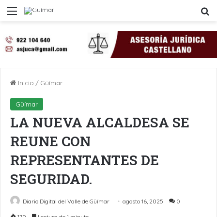
Menú
B
Inicio
/
Güímar
Güímar
LA NUEVA ALCALDESA SE
REUNE CON
REPRESENTANTES DE
SEGURIDAD.
Diario Digital del Valle de Güímar
agosto 16, 2025
0
170
Lectura de 1 minuto