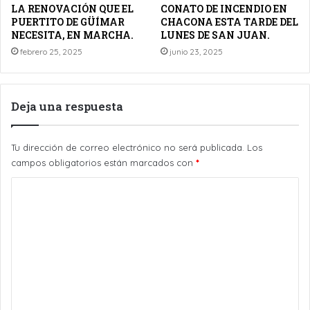
LA RENOVACIÓN QUE EL
CONATO DE INCENDIO EN
PUERTITO DE GÜÍMAR
CHACONA ESTA TARDE DEL
NECESITA, EN MARCHA.
LUNES DE SAN JUAN.
febrero 25, 2025
junio 23, 2025
Deja una respuesta
Tu dirección de correo electrónico no será publicada.
Los
campos obligatorios están marcados con
*
C
o
m
e
n
t