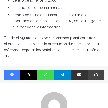
Centro de la Tercera Edad.
Usuarios de la piscina municipal.
Centro de Salud de Güímar, en particular a los
operarios de la ambulancia del SUC, con el ruego de
que trasladen la información.
Desde el Ayuntamiento se recomienda planificar rutas
alternativas y extremar la precaución durante la jornada,
así como respetar las señalizaciones que se instalarán en
la vía.
Facebook
X
WhatsApp
Telegram
Compartir por Email
Im