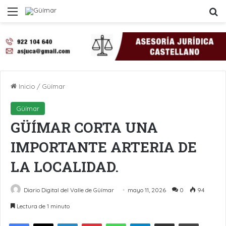
Menú
B
Inicio
/
Güímar
Güímar
GÜÍMAR CORTA UNA
IMPORTANTE ARTERIA DE
LA LOCALIDAD.
Diario Digital del Valle de Güímar
mayo 11, 2026
0
94
Lectura de 1 minuto
LinkedIn
Pinterest
WhatsApp
Telegram
Compartir por Email
Imprimir