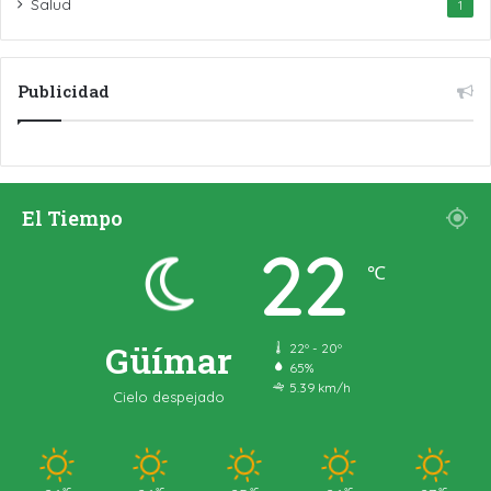
Salud
1
Publicidad
El Tiempo
22
℃
Güímar
22º - 20º
65%
5.39 km/h
Cielo despejado