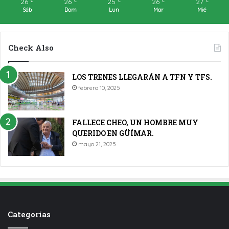
26
26
25
26
27
℃
℃
℃
℃
℃
Sáb
Dom
Lun
Mar
Mié
Check Also
LOS TRENES LLEGARÁN A TFN Y TFS.
febrero 10, 2025
FALLECE CHEO, UN HOMBRE MUY
QUERIDO EN GÜÍMAR.
mayo 21, 2025
Categorías