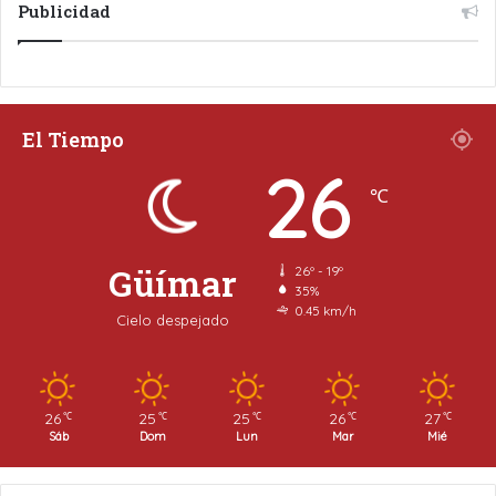
Publicidad
El Tiempo
26
℃
Güímar
26º - 19º
35%
0.45 km/h
Cielo despejado
26
25
25
26
27
℃
℃
℃
℃
℃
Sáb
Dom
Lun
Mar
Mié