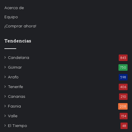
Acerca de
Equipo
¡Comprar ahora!
Tendencias
Candelaria
843
Güímar
750
Arafo
598
Tenerife
406
Canarias
210
Fasnia
208
Valle
154
El Tiempo
48