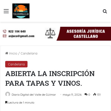
Menú
B
Inicio
/
Candelaria
Candelaria
ABIERTA LA INSCRIPCIÓN
PARA TAPAS Y VINOS.
Diario Digital del Valle de Güímar
mayo 11, 2026
0
131
Lectura de 1 minuto
LinkedIn
Pinterest
WhatsApp
Telegram
Compartir por Email
Imprimir