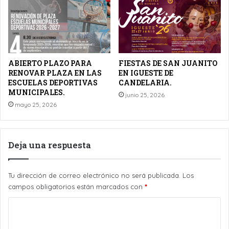
ABIERTO PLAZO PARA
FIESTAS DE SAN JUANITO
RENOVAR PLAZA EN LAS
EN IGUESTE DE
ESCUELAS DEPORTIVAS
CANDELARIA.
MUNICIPALES.
junio 25, 2026
mayo 25, 2026
Deja una respuesta
Tu dirección de correo electrónico no será publicada.
Los
campos obligatorios están marcados con
*
C
o