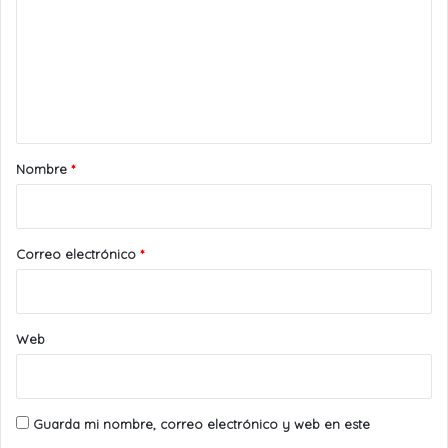
m
e
n
t
a
r
Nombre
*
i
o
*
Correo electrónico
*
Web
Guarda mi nombre, correo electrónico y web en este