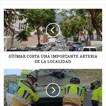
GÜÍMAR
CORTA
UNA
IMPORTANTE
ARTERIA
DE
LA
LOCALIDAD.
GÜÍMAR CORTA UNA IMPORTANTE ARTERIA
DE LA LOCALIDAD.
ACCIDENTE
DE
TRÁFICO
EN
LA
AUTOPISTA
DEL
SUR.