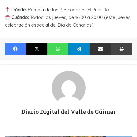
Dónde:
Rambla de los Pescadores, El Puertito
Cuándo:
Todos los jueves, de 16:00 a 20:00 (este jueves,
celebración especial del Día de Canarias)
Facebook
X
WhatsApp
Telegram
Compartir por Email
Im
Diario Digital del Valle de Güímar