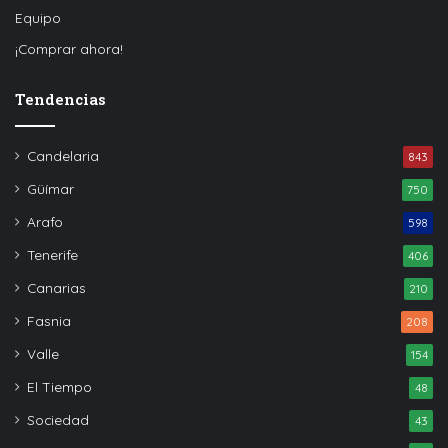
Equipo
¡Comprar ahora!
Tendencias
Candelaria
843
Güímar
750
Arafo
598
Tenerife
406
Canarias
210
Fasnia
208
Valle
154
El Tiempo
48
Sociedad
43