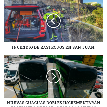
INCENDIO
DE
RASTROJOS
EN
SAN
JUAN.
INCENDIO DE RASTROJOS EN SAN JUAN.
NUEVAS
GUAGUAS
DOBLES
INCREMENTARÁN
EL
NÚMERO
DE
PLAZAS
PARA
LAS
NUEVAS GUAGUAS DOBLES INCREMENTARÁN