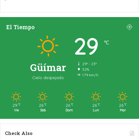
El Tiempo
29
℃
Güímar
29º - 23º
52%
1.79 km/h
Cielo despejado
29
26
26
26
26
℃
℃
℃
℃
℃
Vie
Sáb
Dom
Lun
Mar
Check Also