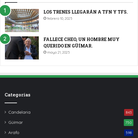
LOS TRENES LLEGARÁN A TFN Y TFS.
febrero 10, 2025
FALLECE CHEO, UN HOMBRE MUY
QUERIDO EN GÜÍMAR.
mayo 21, 2025
Categorías
Candelaria
843
Güímar
750
Arafo
598