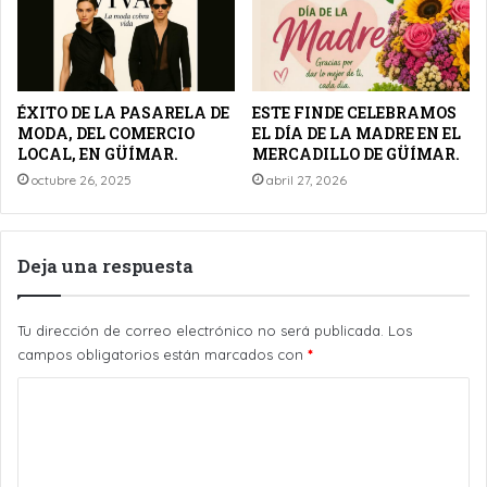
ÉXITO DE LA PASARELA DE
ESTE FINDE CELEBRAMOS
MODA, DEL COMERCIO
EL DÍA DE LA MADRE EN EL
LOCAL, EN GÜÍMAR.
MERCADILLO DE GÜÍMAR.
octubre 26, 2025
abril 27, 2026
Deja una respuesta
Tu dirección de correo electrónico no será publicada.
Los
campos obligatorios están marcados con
*
C
o
m